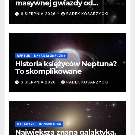
masywnej gwiazdy od
samego początku. Niezwykle
6 SIERPNIA 2026
RADEK KOSARZYCKI
cenne dane
NEPTUN
UKŁAD SŁONECZNY
Historia księżyców Neptuna?
To skomplikowane
3 SIERPNIA 2026
RADEK KOSARZYCKI
GALAKTYKI
KOSMOLOGIA
Największa znana galaktyka.