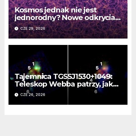
Kosmos jednak nie jest
jednorodny? Nowe odkrycia
DESI burzą fundamentalne
CZE 29, 2026
zasady kosmologii
Tajemnica TGSSJ1530+1049:
Teleskop Webba patrzy, jak
rodzi się supergalaktyka i
CZE 26, 2026
monstrualna czarna dziura