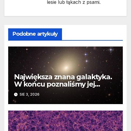
lesie lub łąkach z psami.
Podobne artykuły
Największa znana galaktyka.
W końcu poznaliśmy jej
faktyczne wymiary
SIE 3, 2026