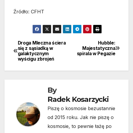
Źródło: CFHT
Droga Mleczna ściera
Hubble:
Nawigacja
się z sąsiadką w
Majestatyczna
galaktycznym
spirala w Pegazie
wpisu
wyścigu zbrojeń
By
Radek Kosarzycki
Piszę o kosmosie bezustannie
od 2015 roku. Jak nie piszę o
kosmosie, to pewnie łażę po