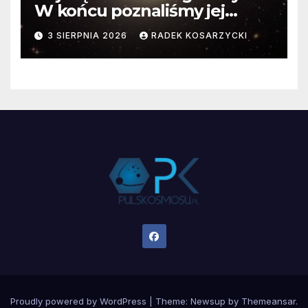
W końcu poznaliśmy jej
faktyczne wymiary
3 SIERPNIA 2026
RADEK KOSARZYCKI
Proudly powered by WordPress
|
Theme:
Newsup
by
Themeansar
.