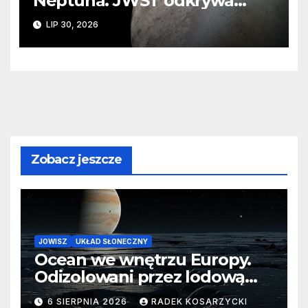
Neptuna. JWST odkrywa
ślady kosmicznej katastrofy i
LIP 30, 2026
zaginionego lodu
Zobacz jeszcze
JOWISZ
UKŁAD SŁONECZNY
Ocean we wnętrzu Europy.
Odizolowani przez lodową
barierę
6 SIERPNIA 2026
RADEK KOSARZYCKI