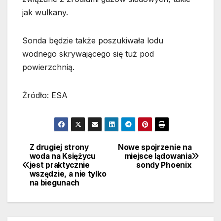
jak wulkany.
Sonda będzie także poszukiwała lodu
wodnego skrywającego się tuż pod
powierzchnią.
Źródło: ESA
Z drugiej strony
Nowe spojrzenie na
Nawigacja
woda na Księżycu
miejsce lądowania
jest praktycznie
sondy Phoenix
wpisu
wszędzie, a nie tylko
na biegunach