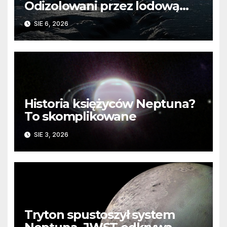
Odizolowani przez lodową
barierę
SIE 6, 2026
Historia księżyców Neptuna?
To skomplikowane
SIE 3, 2026
Tryton spustoszył system