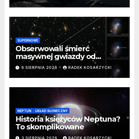
SUPERNOWE
Obserwowali śmierć
masywnej gwiazdy od
samego początku. Niezwykle
6 SIERPNIA 2026
RADEK KOSARZYCKI
cenne dane
NEPTUN
UKŁAD SŁONECZNY
Historia księżyców Neptuna?
To skomplikowane
3 SIERPNIA 2026
RADEK KOSARZYCKI