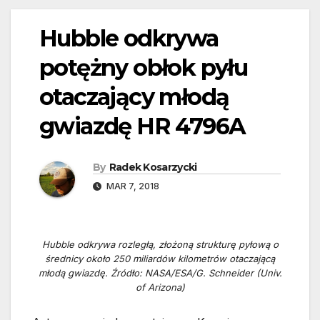
Hubble odkrywa
potężny obłok pyłu
otaczający młodą
gwiazdę HR 4796A
By
Radek Kosarzycki
MAR 7, 2018
Hubble odkrywa rozległą, złożoną strukturę pyłową o
średnicy około 250 miliardów kilometrów otaczającą
młodą gwiazdę. Źródło: NASA/ESA/G. Schneider (Univ.
of Arizona)