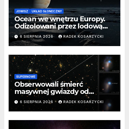
JOWISZ
UKŁAD SŁONECZNY
Ocean we wnętrzu Europy.
Odizolowani przez lodową
barierę
6 SIERPNIA 2026
RADEK KOSARZYCKI
SUPERNOWE
Obserwowali śmierć
masywnej gwiazdy od
samego początku. Niezwykle
6 SIERPNIA 2026
RADEK KOSARZYCKI
cenne dane