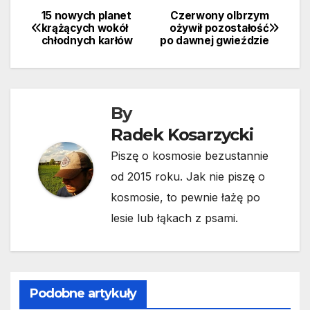
15 nowych planet
Czerwony olbrzym
Nawigacja
krążących wokół
ożywił pozostałość
chłodnych karłów
po dawnej gwieździe
wpisu
By
Radek Kosarzycki
Piszę o kosmosie bezustannie
od 2015 roku. Jak nie piszę o
kosmosie, to pewnie łażę po
lesie lub łąkach z psami.
Podobne artykuły