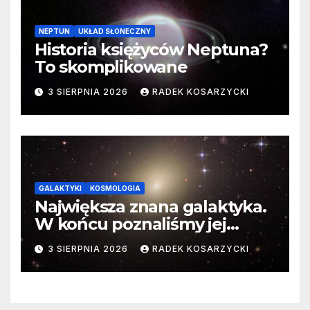
NEPTUN
UKŁAD SŁONECZNY
Historia księżyców Neptuna?
To skomplikowane
3 SIERPNIA 2026
RADEK KOSARZYCKI
GALAKTYKI
KOSMOLOGIA
Największa znana galaktyka.
W końcu poznaliśmy jej
faktyczne wymiary
3 SIERPNIA 2026
RADEK KOSARZYCKI