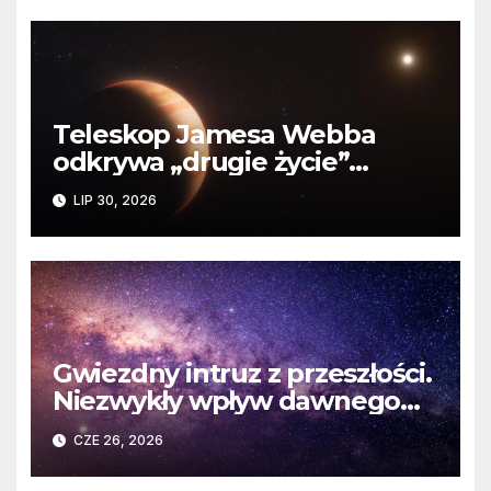
Teleskop Jamesa Webba
odkrywa „drugie życie”
planety krążącej wokół
LIP 30, 2026
martwej gwiazdy
Gwiezdny intruz z przeszłości.
Niezwykły wpływ dawnego
spotkania na komety Układu
CZE 26, 2026
Słonecznego