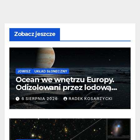
Zobacz jeszcze
JOWISZ
UKŁAD SŁONECZNY
Ocean we wnętrzu Europy.
Odizolowani przez lodową
barierę
6 SIERPNIA 2026
RADEK KOSARZYCKI