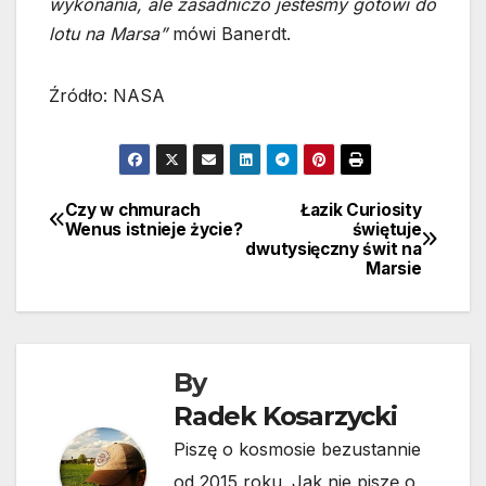
wykonania, ale zasadniczo jesteśmy gotowi do
lotu na Marsa”
mówi Banerdt.
Źródło: NASA
Czy w chmurach
Łazik Curiosity
Nawigacja
Wenus istnieje życie?
świętuje
dwutysięczny świt na
wpisu
Marsie
By
Radek Kosarzycki
Piszę o kosmosie bezustannie
od 2015 roku. Jak nie piszę o