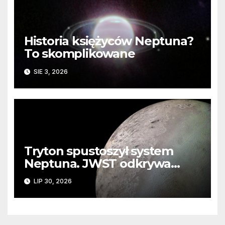
Historia księżyców Neptuna?
To skomplikowane
SIE 3, 2026
Tryton spustoszył system
Neptuna. JWST odkrywa
ślady kosmicznej katastrofy i
LIP 30, 2026
zaginionego lodu