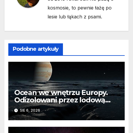
kosmosie, to pewnie łażę po
lesie lub łąkach z psami.
Podobne artykuły
Ocean we wnętrzu Europy.
Odizolowani przez lodową
barierę
SIE 6, 2026