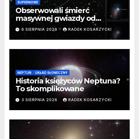
SUPERNOWE
Obserwowali śmierć
masywnej gwiazdy od
samego początku. Niezwykle
6 SIERPNIA 2026
RADEK KOSARZYCKI
cenne dane
NEPTUN
UKŁAD SŁONECZNY
Historia księżyców Neptuna?
To skomplikowane
3 SIERPNIA 2026
RADEK KOSARZYCKI