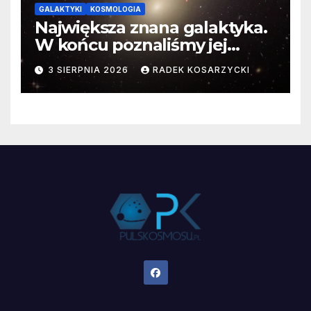
GALAKTYKI
KOSMOLOGIA
Największa znana galaktyka.
W końcu poznaliśmy jej
faktyczne wymiary
3 SIERPNIA 2026
RADEK KOSARZYCKI