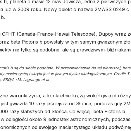
ris b, planeta o masie 13 mas Jowisza, jedna z pierwszych p
ia już w 2009 roku. Nowy obiekt o nazwie 2MASS 0249 c
 b.
pu CFHT (Canada-France-Hawaii Telescope), Dupoy wraz z
oraz beta Pictoris b powstały w tym samym gwiezdnym żło
iekty nie tylko są podobne, ale są prawdziwymi bliźniakami
ris b są do siebie podobne. W przeciwieństwie do tej pierwszej, beta
dy macierzystej i skryta jest w jasnym dysku okołogwiezdnym. Credit: T.
, ESO/A.-M. Lagrange et al
óżne warunki życia, a konkretnie krążą wokół gwiazd różn
b jest gwiazda 10 razy jaśniejsza od Słońca, podczas gdy 
 razy słabszych od Słońca. Co więcej, beta Pictoris b
, w odległości około 9 jednostek astronomicznych, podczas
tronomicznych od swojego macierzystego układu podwójne