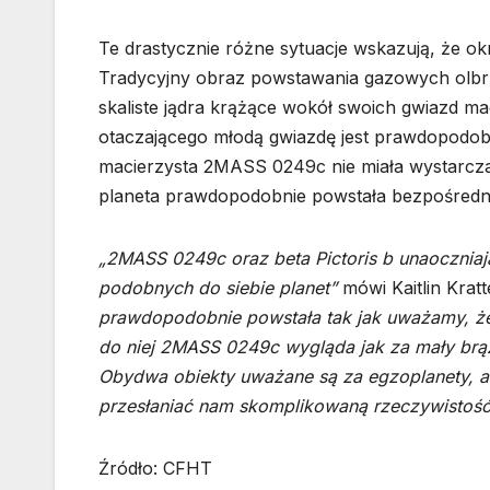
Te drastycznie różne sytuacje wskazują, że okr
Tradycyjny obraz powstawania gazowych olbrz
skaliste jądra krążące wokół swoich gwiazd m
otaczającego młodą gwiazdę jest prawdopodobn
macierzysta 2MASS 0249c nie miała wystarcza
planeta prawdopodobnie powstała bezpośredni
„2MASS 0249c oraz beta Pictoris b unaoczniaj
podobnych do siebie planet”
mówi Kaitlin Krat
prawdopodobnie powstała tak jak uważamy, ż
do niej 2MASS 0249c wygląda jak za mały brąz
Obydwa obiekty uważane są za egzoplanety, a
przesłaniać nam skomplikowaną rzeczywistość
Źródło: CFHT