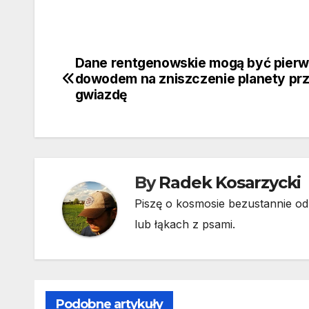
Dane rentgenowskie mogą być pier
Nawigacja
dowodem na zniszczenie planety pr
wpisu
gwiazdę
By
Radek Kosarzycki
Piszę o kosmosie bezustannie od 
lub łąkach z psami.
Podobne artykuły