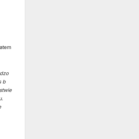
zatem
rdzo
s b
stwie
u.
e