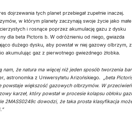
es dojrzewania tych planet przebiegał zupełnie inaczej.
ymów, w którym planety zaczynają swoje życie jako małe
acierzystych i rosnące poprzez akumulację gazu z dysku
y dla beta Pictoris b. W odróżnieniu od niego, gwiazda
jąco dużego dysku, aby powstał w niej gazowy olbrzym, 
o akumulując gaz z pierwotnego gwiezdnego żłobka.
ą nam, że natura ma więcej niż jeden sposób tworzenia ba
ter, astronomka z Uniwersytetu Arizońskiego.
„beta Pictori
e powstaje większość gazowych olbrzymów. W przeciwień
owy karzeł, który powstał w procesie kolapsu obłoku gaz
le 2MASS0249c dowodzi, że taka prosta klasyfikacja moż
.”