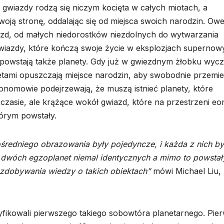
 gwiazdy rodzą się niczym kocięta w całych miotach, a
oją stronę, oddalając się od miejsca swoich narodzin. Ow
azd, od małych niedorostków niezdolnych do wytwarzania
wiazdy, które kończą swoje życie w eksplozjach supernow
powstają także planety. Gdy już w gwiezdnym żłobku wycz
etami opuszczają miejsce narodzin, aby swobodnie przemi
ronomowie podejrzewają, że muszą istnieć planety, które
zasie, ale krążące wokół gwiazd, które na przestrzeni e
tórym powstały.
redniego obrazowania były pojedyncze, i każda z nich by
 dwóch egzoplanet niemal identycznych a mimo to powstał
zdobywania wiedzy o takich obiektach”
mówi Michael Liu,
fikowali pierwszego takiego sobowtóra planetarnego. Pie