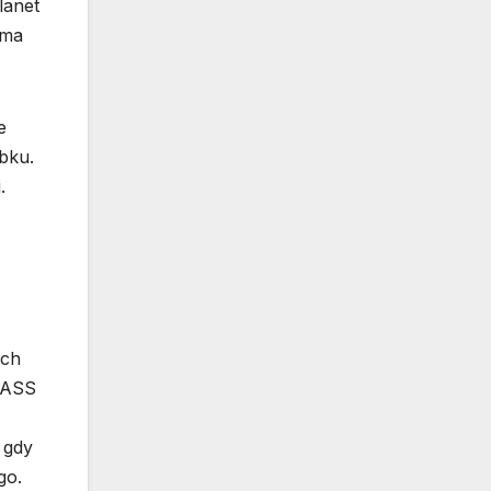
lanet
 ma
e
bku.
.
ych
2MASS
 gdy
go.