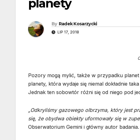
planety
By
Radek Kosarzycki
LIP 17, 2018
C
Pozory mogą mylić, także w przypadku planet
planety, która wydaje się niemal dokładnie ta
Jednak ten sobowtór różni się od niego pod j
„Odkryliśmy gazowego olbrzyma, który jest pra
się, że obydwa obiekty uformowały się w zupe
Obserwatorium Gemini i główny autor badania.