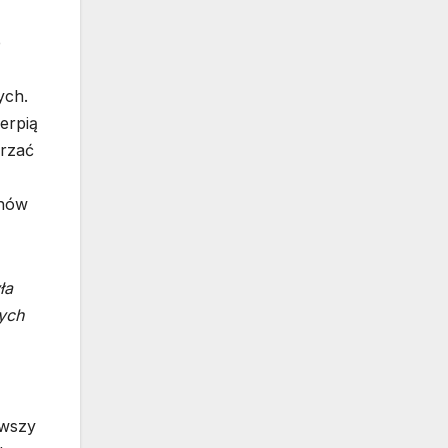
e
ych.
erpią
erzać
onów
ła
ych
rwszy