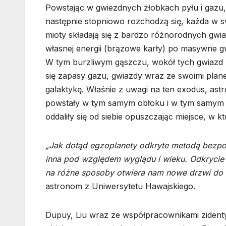
Powstając w gwiezdnych żłobkach pyłu i gazu,
następnie stopniowo rozchodzą się, każda w sw
mioty składają się z bardzo różnorodnych gwi
własnej energii (brązowe karły) po masywne g
W tym burzliwym gąszczu, wokół tych gwiazd 
się zapasy gazu, gwiazdy wraz ze swoimi plan
galaktykę. Właśnie z uwagi na ten exodus, ast
powstały w tym samym obłoku i w tym samym c
oddaliły się od siebie opuszczając miejsce, w k
„Jak dotąd egzoplanety odkryte metodą bezpoś
inna pod względem wyglądu i wieku. Odkrycie
na różne sposoby otwiera nam nowe drzwi do 
astronom z Uniwersytetu Hawajskiego.
Dupuy, Liu wraz ze współpracownikami zidenty