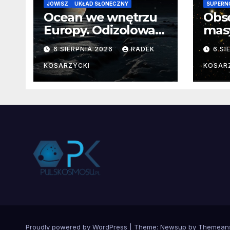
JOWISZ
UKŁAD SŁONECZNY
SUPERN
Ocean we wnętrzu
Obs
Europy. Odizolowani
mas
przez lodową
od 
6 SIERPNIA 2026
RADEK
6 SI
barierę
pocz
Nie
KOSARZYCKI
KOSAR
dan
Proudly powered by WordPress
|
Theme:
Newsup
by
Themean