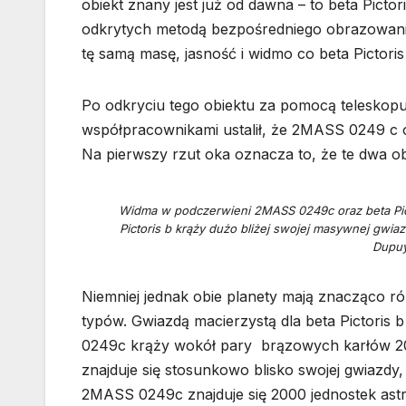
obiekt znany jest już od dawna – to beta Picto
odkrytych metodą bezpośredniego obrazowan
tę samą masę, jasność i widmo co beta Pictoris
Po odkryciu tego obiektu za pomocą telesko
współpracownikami ustalił, że 2MASS 0249 c 
Na pierwszy rzut oka oznacza to, że te dwa ob
Widma w podczerwieni 2MASS 0249c oraz beta Picto
Pictoris b krąży dużo bliżej swojej masywnej gwiaz
Dupuy
Niemniej jednak obie planety mają znacząco r
typów. Gwiazdą macierzystą dla beta Pictoris 
0249c krąży wokół pary brązowych karłów 2000
znajduje się stosunkowo blisko swojej gwiazdy
2MASS 0249c znajduje się 2000 jednostek as