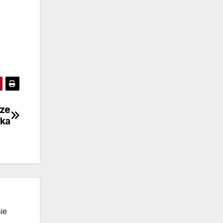
cze
yka
ie