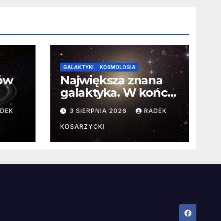
GALAKTYKI
KOSMOLOGIA
ców
Największa znana
galaktyka. W końcu
poznaliśmy jej
DEK
3 SIERPNIA 2026
RADEK
faktyczne wymiary
KOSARZYCKI