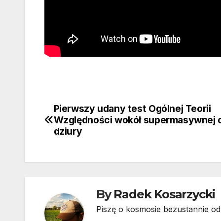
Pierwszy udany test Ogólnej Teorii
Nawigacja
Względności wokół supermasywnej c
wpisu
dziury
By
Radek Kosarzycki
Piszę o kosmosie bezustannie od 