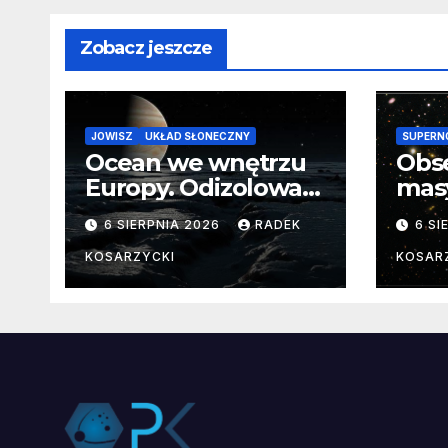
Zobacz jeszcze
JOWISZ
UKŁAD SŁONECZNY
SUPERN
Ocean we wnętrzu
Obs
Europy. Odizolowani
mas
przez lodową
od 
6 SIERPNIA 2026
RADEK
6 SI
barierę
pocz
Nie
KOSARZYCKI
KOSAR
dan