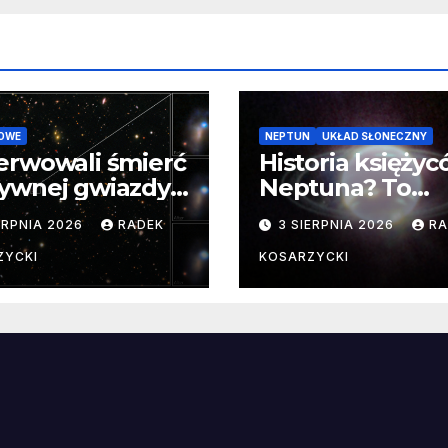
OWE
NEPTUN
UKŁAD SŁONECZNY
erwowali śmierć
Historia księży
ywnej gwiazdy
Neptuna? To
samego
skomplikowane
ERPNIA 2026
RADEK
3 SIERPNIA 2026
RA
ątku.
zwykle cenne
ZYCKI
KOSARZYCKI
e