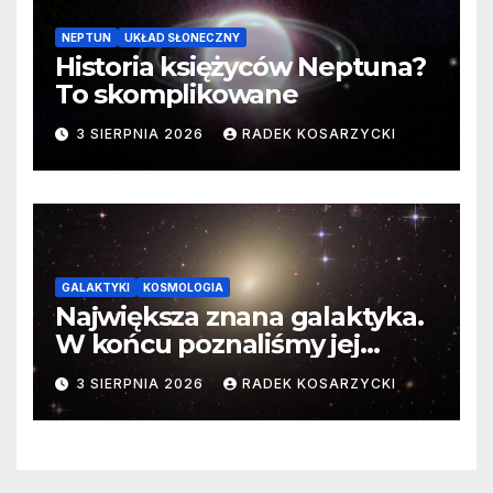
NEPTUN
UKŁAD SŁONECZNY
Historia księżyców Neptuna?
To skomplikowane
3 SIERPNIA 2026
RADEK KOSARZYCKI
GALAKTYKI
KOSMOLOGIA
Największa znana galaktyka.
W końcu poznaliśmy jej
faktyczne wymiary
3 SIERPNIA 2026
RADEK KOSARZYCKI