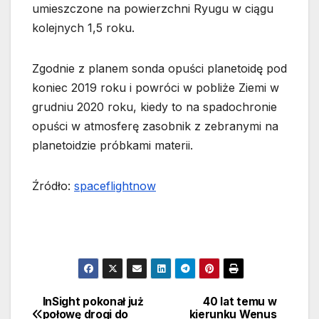
umieszczone na powierzchni Ryugu w ciągu
kolejnych 1,5 roku.
Zgodnie z planem sonda opuści planetoidę pod
koniec 2019 roku i powróci w pobliże Ziemi w
grudniu 2020 roku, kiedy to na spadochronie
opuści w atmosferę zasobnik z zebranymi na
planetoidzie próbkami materii.
Źródło:
spaceflightnow
InSight pokonał już
40 lat temu w
Nawigacja
połowę drogi do
kierunku Wenus