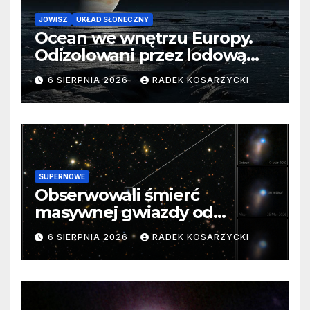
JOWISZ
UKŁAD SŁONECZNY
Ocean we wnętrzu Europy.
Odizolowani przez lodową
barierę
6 SIERPNIA 2026
RADEK KOSARZYCKI
SUPERNOWE
Obserwowali śmierć
masywnej gwiazdy od
samego początku. Niezwykle
6 SIERPNIA 2026
RADEK KOSARZYCKI
cenne dane