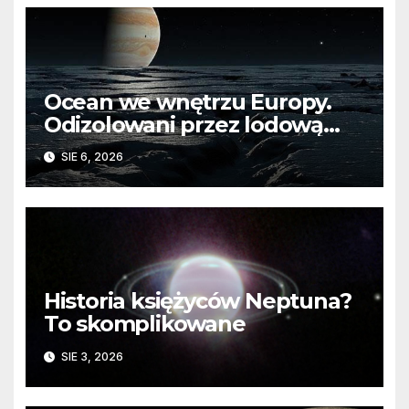
Ocean we wnętrzu Europy.
Odizolowani przez lodową
barierę
SIE 6, 2026
Historia księżyców Neptuna?
To skomplikowane
SIE 3, 2026