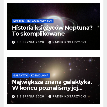
NEPTUN
UKŁAD SŁONECZNY
Historia księżyców Neptuna?
To skomplikowane
3 SIERPNIA 2026
RADEK KOSARZYCKI
GALAKTYKI
KOSMOLOGIA
Największa znana galaktyka.
W końcu poznaliśmy jej
faktyczne wymiary
3 SIERPNIA 2026
RADEK KOSARZYCKI