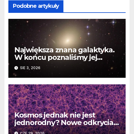
Podobne artykuły
Największa znana galaktyka.
W końcu poznaliśmy jej
faktyczne wymiary
SIE 3, 2026
Kosmos jednak nie jest
jednorodny? Nowe odkrycia
DESI burzą fundamentalne
CZE 29, 2026