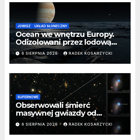
JOWISZ
UKŁAD SŁONECZNY
Ocean we wnętrzu Europy.
Odizolowani przez lodową
barierę
6 SIERPNIA 2026
RADEK KOSARZYCKI
SUPERNOWE
Obserwowali śmierć
masywnej gwiazdy od
samego początku. Niezwykle
6 SIERPNIA 2026
RADEK KOSARZYCKI
cenne dane