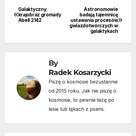
Galaktyczny
Astronomowie
Nawigacja
krajobraz gromady
badają tajemnicę
Abell 2142
ustawania procesów
wpisu
gwiazdotwórczych w
galaktykach
By
Radek Kosarzycki
Piszę o kosmosie bezustannie
od 2015 roku. Jak nie piszę o
kosmosie, to pewnie łażę po
lesie lub łąkach z psami.