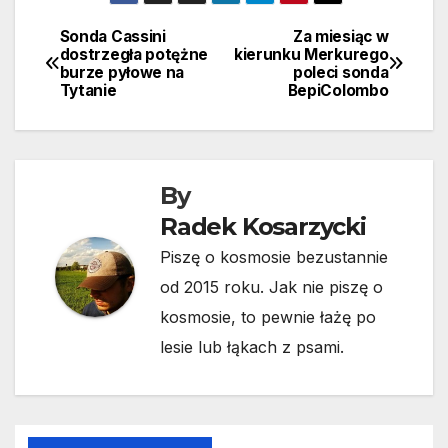
Sonda Cassini
Za miesiąc w
Nawigacja
dostrzegła potężne
kierunku Merkurego
burze pyłowe na
poleci sonda
wpisu
Tytanie
BepiColombo
By
Radek Kosarzycki
Piszę o kosmosie bezustannie
od 2015 roku. Jak nie piszę o
kosmosie, to pewnie łażę po
lesie lub łąkach z psami.