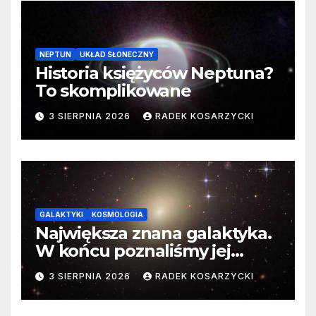
NEPTUN
UKŁAD SŁONECZNY
Historia księżyców Neptuna?
To skomplikowane
3 SIERPNIA 2026
RADEK KOSARZYCKI
GALAKTYKI
KOSMOLOGIA
Największa znana galaktyka.
W końcu poznaliśmy jej
faktyczne wymiary
3 SIERPNIA 2026
RADEK KOSARZYCKI