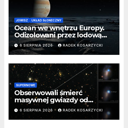
JOWISZ
UKŁAD SŁONECZNY
Ocean we wnętrzu Europy.
Odizolowani przez lodową
barierę
6 SIERPNIA 2026
RADEK KOSARZYCKI
SUPERNOWE
Obserwowali śmierć
masywnej gwiazdy od
samego początku. Niezwykle
6 SIERPNIA 2026
RADEK KOSARZYCKI
cenne dane