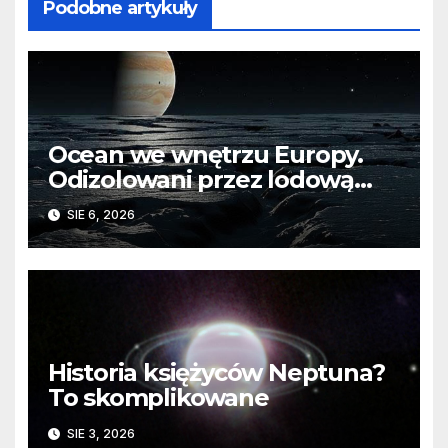
Podobne artykuły
Ocean we wnętrzu Europy.
Odizolowani przez lodową
barierę
SIE 6, 2026
Historia księżyców Neptuna?
To skomplikowane
SIE 3, 2026