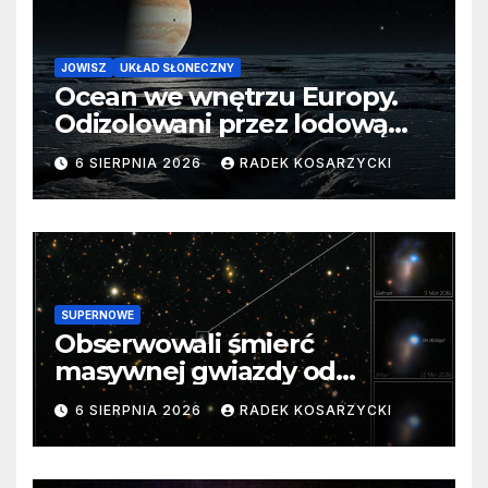
JOWISZ
UKŁAD SŁONECZNY
Ocean we wnętrzu Europy.
Odizolowani przez lodową
barierę
6 SIERPNIA 2026
RADEK KOSARZYCKI
SUPERNOWE
Obserwowali śmierć
masywnej gwiazdy od
samego początku. Niezwykle
6 SIERPNIA 2026
RADEK KOSARZYCKI
cenne dane