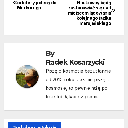
Nawigacja
orbitery polecą do
Naukowcy będą
Merkurego
zastanawiać się nad
wpisu
miejscem lądowania
kolejnego łazika
marsjańskiego
By
Radek Kosarzycki
Piszę o kosmosie bezustannie
od 2015 roku. Jak nie piszę o
kosmosie, to pewnie łażę po
lesie lub łąkach z psami.
Podobne artykuły