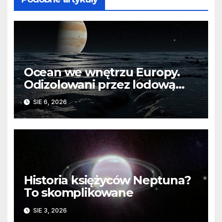
Ocean we wnętrzu Europy.
Odizolowani przez lodową
barierę
SIE 6, 2026
Historia księżyców Neptuna?
To skomplikowane
SIE 3, 2026