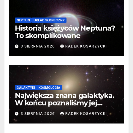
NEPTUN
UKŁAD SŁONECZNY
Historia księżyców Neptuna?
To skomplikowane
3 SIERPNIA 2026
RADEK KOSARZYCKI
GALAKTYKI
KOSMOLOGIA
Największa znana galaktyka.
W końcu poznaliśmy jej
faktyczne wymiary
3 SIERPNIA 2026
RADEK KOSARZYCKI