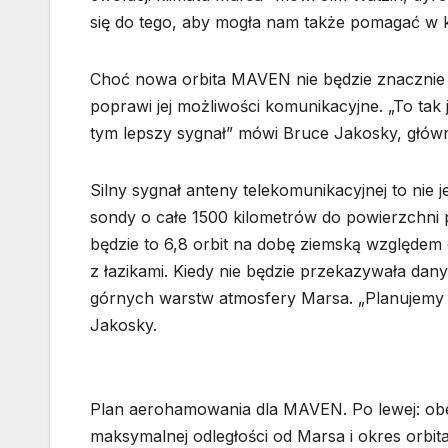
się do tego, aby mogła nam także pomagać w ko
Choć nowa orbita MAVEN nie będzie znacznie c
poprawi jej możliwości komunikacyjne. „To tak j
tym lepszy sygnał” mówi Bruce Jakosky, główn
Silny sygnał anteny telekomunikacyjnej to nie je
sondy o całe 1500 kilometrów do powierzchni po
będzie to 6,8 orbit na dobę ziemską względe
z łazikami. Kiedy nie będzie przekazywała dan
górnych warstw atmosfery Marsa. „Planujemy 
Jakosky.
Plan aerohamowania dla MAVEN. Po lewej: ob
maksymalnej odległości od Marsa i okres orb