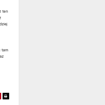
z ten
z
ziej
ć tam
az