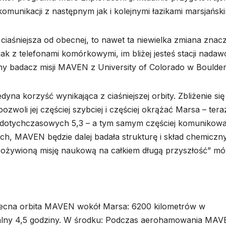
munikacji z następnym jak i kolejnymi łazikami marsjański
iaśniejsza od obecnej, to nawet ta niewielka zmiana znac
ak z telefonami komórkowymi, im bliżej jesteś stacji nadaw
y badacz misji MAVEN z University of Colorado w Boulder
dyna korzyść wynikająca z ciaśniejszej orbity. Zbliżenie się
zwoli jej częściej szybciej i częściej okrążać Marsa – tera
m dotychczasowych 5,3 – a tym samym częściej komunikowa
ych, MAVEN będzie dalej badała strukturę i skład chemiczn
ożywioną misję naukową na całkiem długą przyszłość” mó
ecna orbita MAVEN wokół Marsa: 6200 kilometrów w
italny 4,5 godziny. W środku: Podczas aerohamowania MA