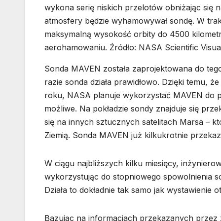
wykona serię niskich przelotów obniżając się 
atmosfery będzie wyhamowywał sondę. W trakcie
maksymalną wysokość orbity do 4500 kilometrów
aerohamowaniu. Źródło: NASA Scientific Visual
Sonda MAVEN została zaprojektowana do tego, 
razie sonda działa prawidłowo. Dzięki temu, że
roku, NASA planuje wykorzystać MAVEN do prz
możliwe. Na pokładzie sondy znajduje się pr
się na innych sztucznych satelitach Marsa – k
Ziemią. Sonda MAVEN już kilkukrotnie przekazy
W ciągu najbliższych kilku miesięcy, inżynie
wykorzystując do stopniowego spowolnienia s
Działa to dokładnie tak samo jak wystawienie 
Bazując na informacjach przekazanych przez 