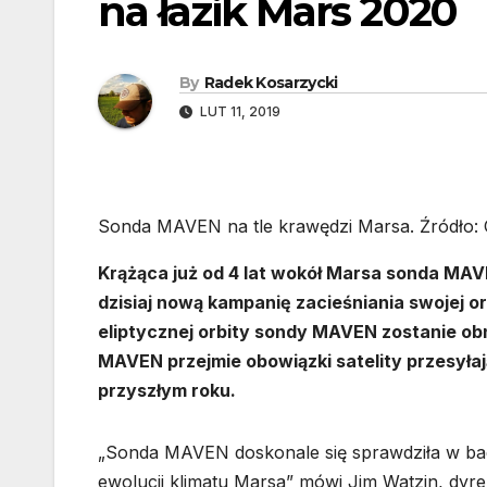
na łazik Mars 2020
By
Radek Kosarzycki
LUT 11, 2019
Sonda MAVEN na tle krawędzi Marsa. Źródło: 
Krążąca już od 4 lat wokół Marsa sonda MAV
dzisiaj nową kampanię zacieśniania swojej o
eliptycznej orbity sondy MAVEN zostanie ob
MAVEN przejmie obowiązki satelity przesyła
przyszłym roku.
„Sonda MAVEN doskonale się sprawdziła w bad
ewolucji klimatu Marsa” mówi Jim Watzin, dyr