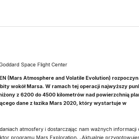
Goddard Space Flight Center
EN (Mars Atmosphere and Volatile Evolution) rozpoczyn
rbity wokół Marsa. W ramach tej operacji najwyższy pun
niżony z 6200 do 4500 kilometrów nad powierzchnią pla
jącego dane z łazika Mars 2020, który wystartuje w
aniach atmosfery i dostarczając nam ważnych informacji 
ektor programu Mars Exploration. „Aktualnie przygotowuj