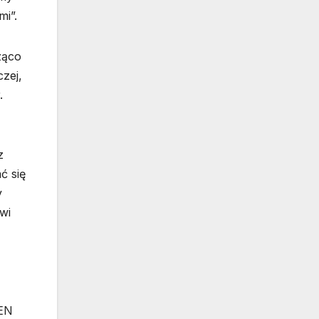
mi”.
ząco
czej,
.
z
ć się
y
wi
VEN