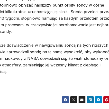
stopniowo obniżać najniższy punkt orbity sondy w górne
i kilkukrotnie uruchamiając jej silniki. Sonda przeleci prze
h 10 tygodni, stopniowo hamując za każdym przelotem prze
 procesem, w rzeczywistości aerohamowanie jest najbard
 sondy.
uże doświadczenie w nawigowaniu sondą na tych niższych
rowie sprowadzali sondę na tą samą wysokość, aby wykona
m naukowcy z NASA dowiedzieli się, że wiatr słoneczny or
atmosfery, zamieniając jej wczesny klimat z ciepłego i
iaj.