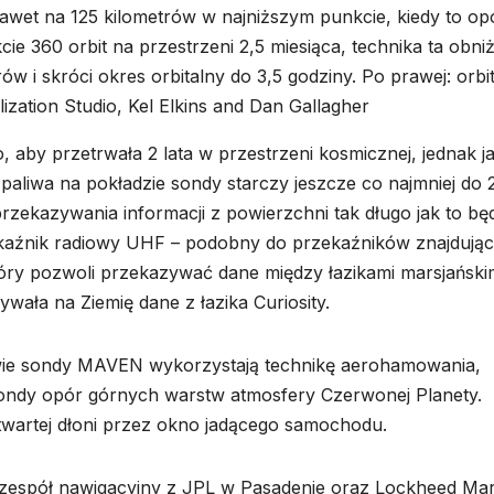
nawet na 125 kilometrów w najniższym punkcie, kiedy to op
 360 orbit na przestrzeni 2,5 miesiąca, technika ta obni
 i skróci okres orbitalny do 3,5 godziny. Po prawej: orbi
ization Studio, Kel Elkins and Dan Gallagher
aby przetrwała 2 lata w przestrzeni kosmicznej, jednak j
 paliwa na pokładzie sondy starczy jeszcze co najmniej do
ekazywania informacji z powierzchni tak długo jak to bę
zekaźnik radiowy UHF – podobny do przekaźników znajdują
tóry pozwoli przekazywać dane między łazikami marsjański
wała na Ziemię dane z łazika Curiosity.
rowie sondy MAVEN wykorzystają technikę aerohamowania,
ondy opór górnych warstw atmosfery Czerwonej Planety.
otwartej dłoni przez okno jadącego samochodu.
zespół nawigacyjny z JPL w Pasadenie oraz Lockheed Mar