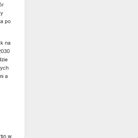
ór
ży
ta po
ak na
 2030
dzie
cych
mi a
tin w