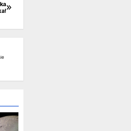
aka
ka!
ie