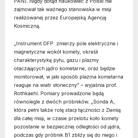
PAN). Nigdy dotąd naukowiec z Polski nie
zajmował tak ważnego stanowiska w misji
realizowanej przez Europejską Agencję
Kosmiczną.
„Instrument DFP zmierzy pole elektryczne i
magnetyczne wokół komety, określi
charakterystykę pyłu, gazu i plazmy
otaczających jądro kometarne, oraz będzie
monitorował, w jaki sposób plazma kometarna
reaguje na wiatr słoneczny” – wyjaśnia prof.
Rothkaehl. Pomiary prowadzone będą
równolegle z dwóch próbników. „Sonda A,
która pełni także rolę stacji łączności z Ziemią
dla całej misji, w czasie przelotu koło komety
pozostanie w bezpiecznej odległości od jądra,
podczas gdy próbnik B1 zbliży się do niego i