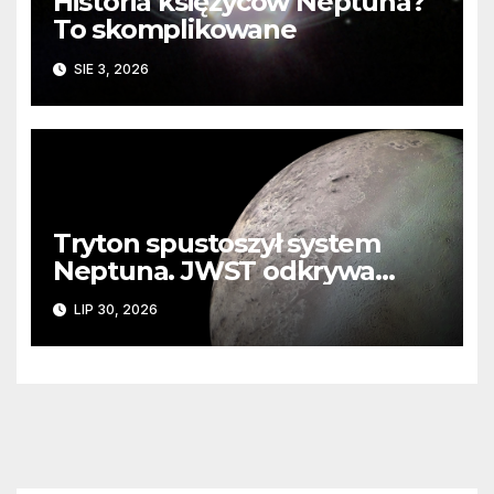
Historia księżyców Neptuna?
To skomplikowane
SIE 3, 2026
Tryton spustoszył system
Neptuna. JWST odkrywa
ślady kosmicznej katastrofy i
LIP 30, 2026
zaginionego lodu