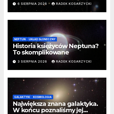
samego początku. Niezwykle
6 SIERPNIA 2026
RADEK KOSARZYCKI
cenne dane
NEPTUN
UKŁAD SŁONECZNY
Historia księżyców Neptuna?
To skomplikowane
3 SIERPNIA 2026
RADEK KOSARZYCKI
GALAKTYKI
KOSMOLOGIA
Największa znana galaktyka.
W końcu poznaliśmy jej