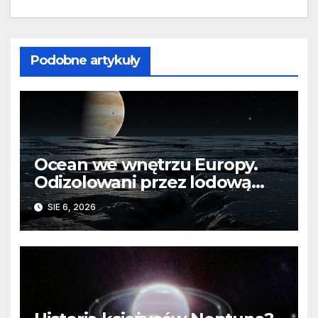
Podobne artykuły
Ocean we wnętrzu Europy.
Odizolowani przez lodową
barierę
SIE 6, 2026