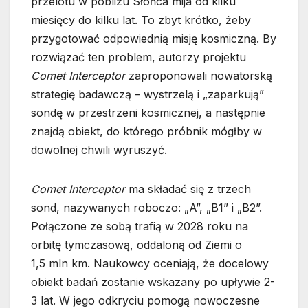
przelotu w pobliżu Słońca mija od kilku
miesięcy do kilku lat. To zbyt krótko, żeby
przygotować odpowiednią misję kosmiczną. By
rozwiązać ten problem, autorzy projektu
Comet Interceptor
zaproponowali nowatorską
strategię badawczą – wystrzelą i „zaparkują”
sondę w przestrzeni kosmicznej, a następnie
znajdą obiekt, do którego próbnik mógłby w
dowolnej chwili wyruszyć.
Comet Interceptor
ma składać się z trzech
sond, nazywanych roboczo: „A”, „B1” i „B2”.
Połączone ze sobą trafią w 2028 roku na
orbitę tymczasową, oddaloną od Ziemi o
1,5 mln km. Naukowcy oceniają, że docelowy
obiekt badań zostanie wskazany po upływie 2-
3 lat. W jego odkryciu pomogą nowoczesne