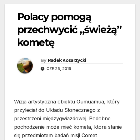
Polacy pomogą
przechwycić „świeżą”
kometę
By
Radek Kosarzycki
CZE 25, 2019
Wizja artystyczna obiektu Oumuamua, który
przyleciał do Układu Słonecznego z
przestrzeni międzygwiazdowej. Podobne
pochodzenie może mieć kometa, która stanie
się przedmiotem badań misji Comet