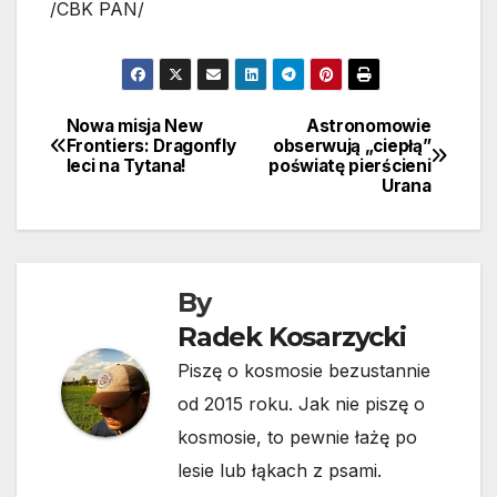
/CBK PAN/
Nowa misja New
Astronomowie
Nawigacja
Frontiers: Dragonfly
obserwują „ciepłą”
leci na Tytana!
poświatę pierścieni
wpisu
Urana
By
Radek Kosarzycki
Piszę o kosmosie bezustannie
od 2015 roku. Jak nie piszę o
kosmosie, to pewnie łażę po
lesie lub łąkach z psami.