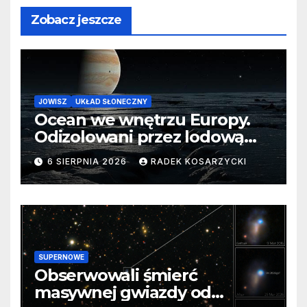
Zobacz jeszcze
JOWISZ
UKŁAD SŁONECZNY
Ocean we wnętrzu Europy.
Odizolowani przez lodową
barierę
6 SIERPNIA 2026
RADEK KOSARZYCKI
SUPERNOWE
Obserwowali śmierć
masywnej gwiazdy od