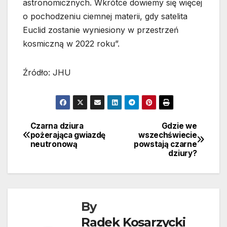
astronomicznych. Wkrótce dowiemy się więcej
o pochodzeniu ciemnej materii, gdy satelita
Euclid zostanie wyniesiony w przestrzeń
kosmiczną w 2022 roku”.
Źródło: JHU
Czarna dziura
Gdzie we
Nawigacja
pożerająca gwiazdę
wszechświecie
neutronową
powstają czarne
wpisu
dziury?
By
Radek Kosarzycki