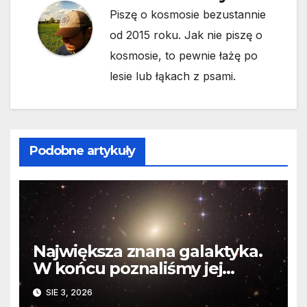
Piszę o kosmosie bezustannie
od 2015 roku. Jak nie piszę o
kosmosie, to pewnie łażę po
lesie lub łąkach z psami.
Podobne artykuły
Największa znana galaktyka.
W końcu poznaliśmy jej
faktyczne wymiary
SIE 3, 2026