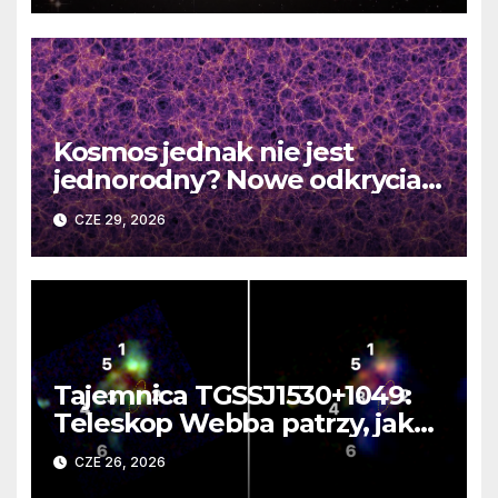
Kosmos jednak nie jest
jednorodny? Nowe odkrycia
DESI burzą fundamentalne
CZE 29, 2026
zasady kosmologii
Tajemnica TGSSJ1530+1049:
Teleskop Webba patrzy, jak
rodzi się supergalaktyka i
CZE 26, 2026
monstrualna czarna dziura