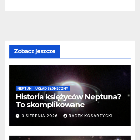
Zobacz jeszcze
NEPTUN
UKŁAD SŁONECZNY
Historia księżyców Neptuna?
To skomplikowane
3 SIERPNIA 2026
RADEK KOSARZYCKI