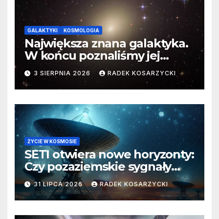
GALAKTYKI
KOSMOLOGIA
Największa znana galaktyka.
W końcu poznaliśmy jej
faktyczne wymiary
3 SIERPNIA 2026
RADEK KOSARZYCKI
ŻYCIE W KOSMOSIE
SETI otwiera nowe horyzonty:
Czy pozaziemskie sygnały
czekają w nieoczekiwanych
31 LIPCA 2026
RADEK KOSARZYCKI
miejscach?