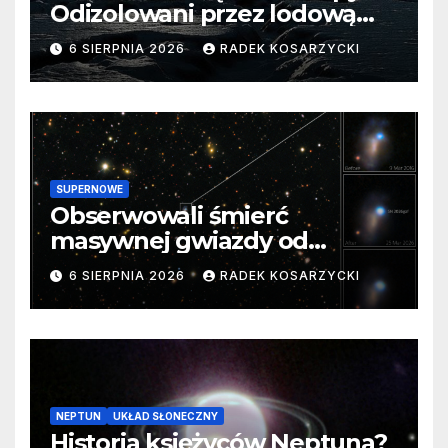
Odizolowani przez lodową
barierę
6 SIERPNIA 2026
RADEK KOSARZYCKI
SUPERNOWE
Obserwowali śmierć
masywnej gwiazdy od
samego początku. Niezwykle
6 SIERPNIA 2026
RADEK KOSARZYCKI
cenne dane
NEPTUN
UKŁAD SŁONECZNY
Historia księżyców Neptuna?