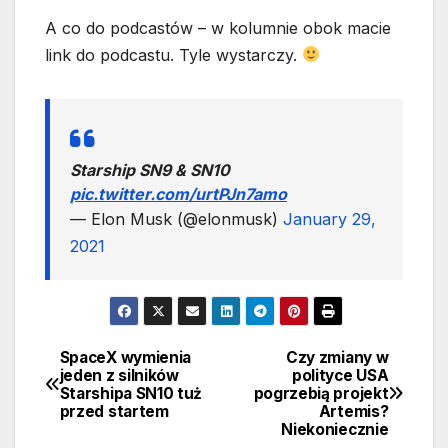
A co do podcastów – w kolumnie obok macie
link do podcastu. Tyle wystarczy.
Starship SN9 & SN10
pic.twitter.com/urtPJn7amo
— Elon Musk (@elonmusk)
January 29,
2021
SpaceX wymienia
Czy zmiany w
Nawigacja
jeden z silników
polityce USA
Starshipa SN10 tuż
pogrzebią projekt
wpisu
przed startem
Artemis?
Niekoniecznie