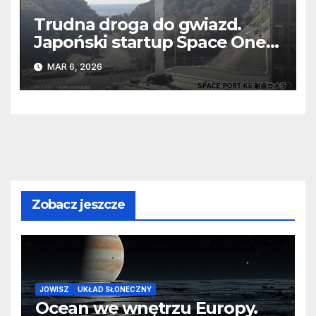
Trudna droga do gwiazd.
Japoński startup Space One
po raz trzeci przegrał z
MAR 6, 2026
grawitacją
Zobacz jeszcze
JOWISZ
UKŁAD SŁONECZNY
Ocean we wnętrzu Europy.