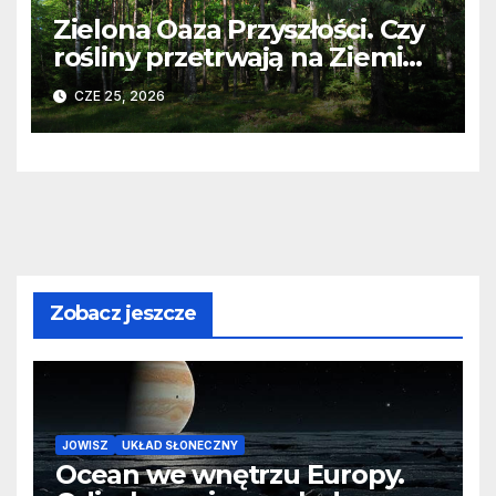
Zielona Oaza Przyszłości. Czy
rośliny przetrwają na Ziemi
kolejne 2 miliardy lat?
CZE 25, 2026
Zobacz jeszcze
JOWISZ
UKŁAD SŁONECZNY
Ocean we wnętrzu Europy.