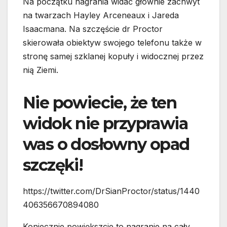
Na początku nagrania widać głównie zachwyt
na twarzach Hayley Arceneaux i Jareda
Isaacmana. Na szczęście dr Proctor
skierowała obiektyw swojego telefonu także w
stronę samej szklanej kopuły i widocznej przez
nią Ziemi.
Nie powiecie, że ten
widok nie przyprawia
was o dosłowny opad
szczęki!
https://twitter.com/DrSianProctor/status/1440
406356670894080
Koniecznie powiększcie to nagranie na cały