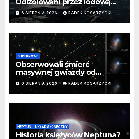
Odizolowani przez lodową
barierę
6 SIERPNIA 2026
RADEK KOSARZYCKI
SUPERNOWE
Obserwowali śmierć
masywnej gwiazdy od
samego początku. Niezwykle
6 SIERPNIA 2026
RADEK KOSARZYCKI
cenne dane
NEPTUN
UKŁAD SŁONECZNY
Historia księżyców Neptuna?