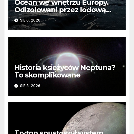
Ocean we wnętrzu Europy.
Odizolowani przez lodową
barierę
SIE 6, 2026
Historia księżyców Neptuna?
To skomplikowane
SIE 3, 2026
Tryton spustoszył system