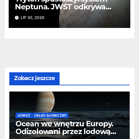
Neptuna. JWST odkrywa
ślady kosmicznej katastrofy i
LIP 30, 2026
zaginionego lodu
Zobacz jeszcze
JOWISZ
UKŁAD SŁONECZNY
Ocean we wnętrzu Europy.
Odizolowani przez lodową