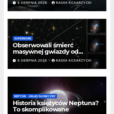
barierę
6 SIERPNIA 2026
RADEK KOSARZYCKI
SUPERNOWE
Obserwowali śmierć
masywnej gwiazdy od
samego początku. Niezwykle
6 SIERPNIA 2026
RADEK KOSARZYCKI
cenne dane
NEPTUN
UKŁAD SŁONECZNY
Historia księżyców Neptuna?
To skomplikowane