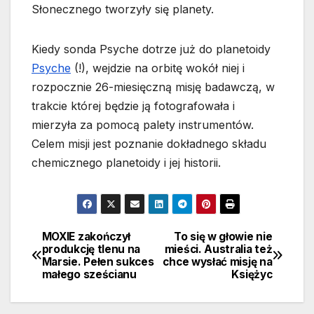
Słonecznego tworzyły się planety.
Kiedy sonda Psyche dotrze już do planetoidy
Psyche
(!), wejdzie na orbitę wokół niej i
rozpocznie 26-miesięczną misję badawczą, w
trakcie której będzie ją fotografowała i
mierzyła za pomocą palety instrumentów.
Celem misji jest poznanie dokładnego składu
chemicznego planetoidy i jej historii.
MOXIE zakończył
To się w głowie nie
Nawigacja
produkcję tlenu na
mieści. Australia też
Marsie. Pełen sukces
chce wysłać misję na
wpisu
małego sześcianu
Księżyc