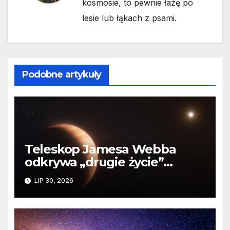
kosmosie, to pewnie łażę po
lesie lub łąkach z psami.
Podobne artykuły
Teleskop Jamesa Webba
odkrywa „drugie życie”
planety krążącej wokół
LIP 30, 2026
martwej gwiazdy