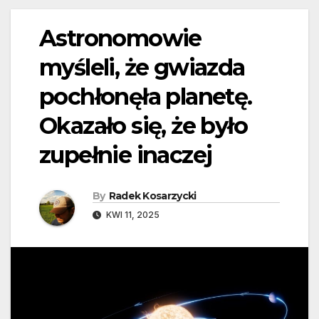
Astronomowie
myśleli, że gwiazda
pochłonęła planetę.
Okazało się, że było
zupełnie inaczej
By
Radek Kosarzycki
KWI 11, 2025