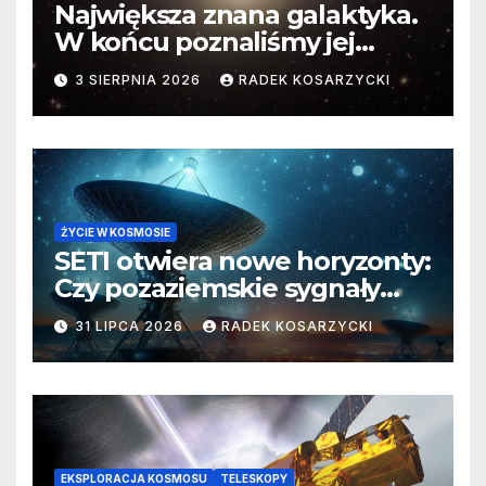
Największa znana galaktyka.
W końcu poznaliśmy jej
faktyczne wymiary
3 SIERPNIA 2026
RADEK KOSARZYCKI
ŻYCIE W KOSMOSIE
SETI otwiera nowe horyzonty:
Czy pozaziemskie sygnały
czekają w nieoczekiwanych
31 LIPCA 2026
RADEK KOSARZYCKI
miejscach?
EKSPLORACJA KOSMOSU
TELESKOPY