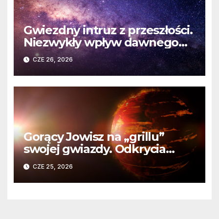
Gwiezdny intruz z przeszłości.
Niezwykły wpływ dawnego
spotkania na komety Układu
CZE 26, 2026
Słonecznego
Gorący Jowisz na „grillu”
swojej gwiazdy. Odkrycia
Teleskopu Webba o HD
CZE 25, 2026
80606 b