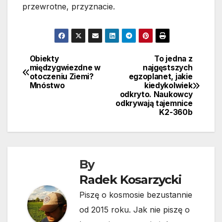
przewrotne, przyznacie.
Obiekty
To jedna z
Nawigacja
międzygwiezdne w
najgęstszych
otoczeniu Ziemi?
egzoplanet, jakie
wpisu
Mnóstwo
kiedykolwiek
odkryto. Naukowcy
odkrywają tajemnice
K2-360b
By
Radek Kosarzycki
Piszę o kosmosie bezustannie
od 2015 roku. Jak nie piszę o