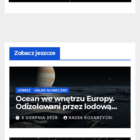
Zobacz jeszcze
JOWISZ
UKŁAD SŁONECZNY
Ocean we wnętrzu Europy.
Odizolowani przez lodową
barierę
6 SIERPNIA 2026
RADEK KOSARZYCKI