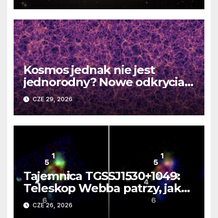
Kosmos jednak nie jest
jednorodny? Nowe odkrycia
DESI burzą fundamentalne
CZE 29, 2026
zasady kosmologii
Tajemnica TGSSJ1530+1049:
Teleskop Webba patrzy, jak
rodzi się supergalaktyka i
CZE 26, 2026
monstrualna czarna dziura