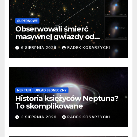
SUPERNOWE
Obserwowali śmierć
masywnej gwiazdy od
samego początku. Niezwykle
6 SIERPNIA 2026
RADEK KOSARZYCKI
cenne dane
NEPTUN
UKŁAD SŁONECZNY
Historia księżyców Neptuna?
To skomplikowane
3 SIERPNIA 2026
RADEK KOSARZYCKI