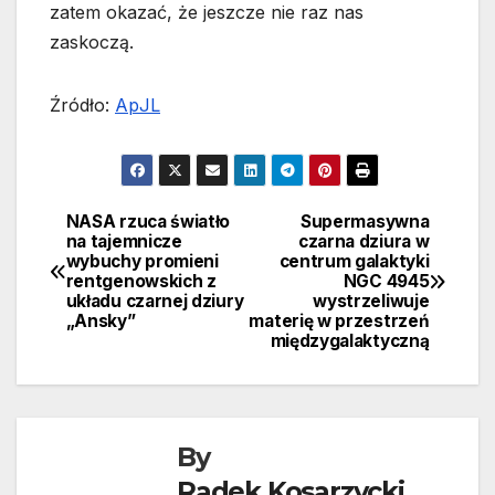
zatem okazać, że jeszcze nie raz nas
zaskoczą.
Źródło:
ApJL
NASA rzuca światło
Supermasywna
Nawigacja
na tajemnicze
czarna dziura w
wybuchy promieni
centrum galaktyki
wpisu
rentgenowskich z
NGC 4945
układu czarnej dziury
wystrzeliwuje
„Ansky”
materię w przestrzeń
międzygalaktyczną
By
Radek Kosarzycki