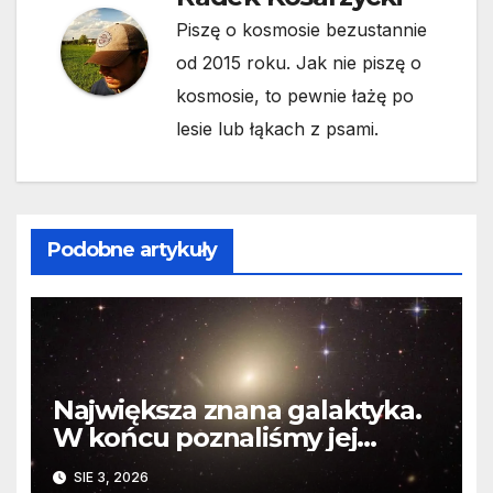
Piszę o kosmosie bezustannie
od 2015 roku. Jak nie piszę o
kosmosie, to pewnie łażę po
lesie lub łąkach z psami.
Podobne artykuły
Największa znana galaktyka.
W końcu poznaliśmy jej
faktyczne wymiary
SIE 3, 2026