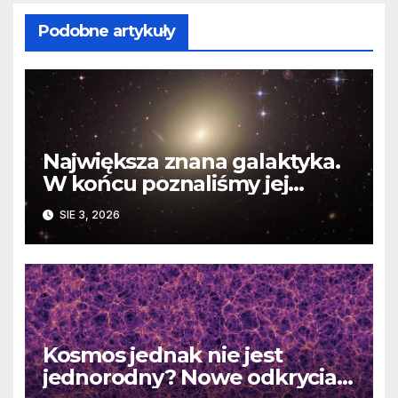
Podobne artykuły
Największa znana galaktyka.
W końcu poznaliśmy jej
faktyczne wymiary
SIE 3, 2026
Kosmos jednak nie jest
jednorodny? Nowe odkrycia