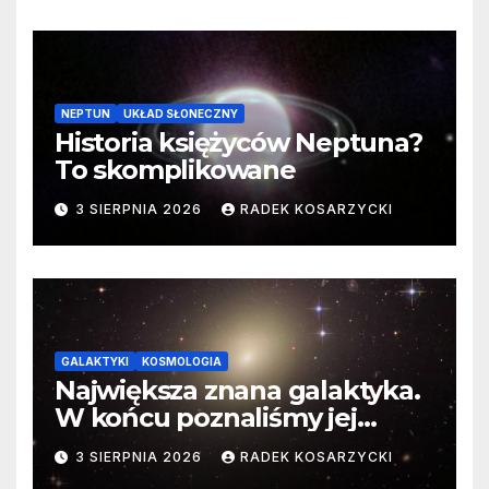
NEPTUN
UKŁAD SŁONECZNY
Historia księżyców Neptuna?
To skomplikowane
3 SIERPNIA 2026
RADEK KOSARZYCKI
GALAKTYKI
KOSMOLOGIA
Największa znana galaktyka.
W końcu poznaliśmy jej
faktyczne wymiary
3 SIERPNIA 2026
RADEK KOSARZYCKI