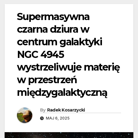
Supermasywna
czarna dziura w
centrum galaktyki
NGC 4945
wystrzeliwuje materię
w przestrzeń
międzygalaktyczną
By
Radek Kosarzycki
MAJ 6, 2025