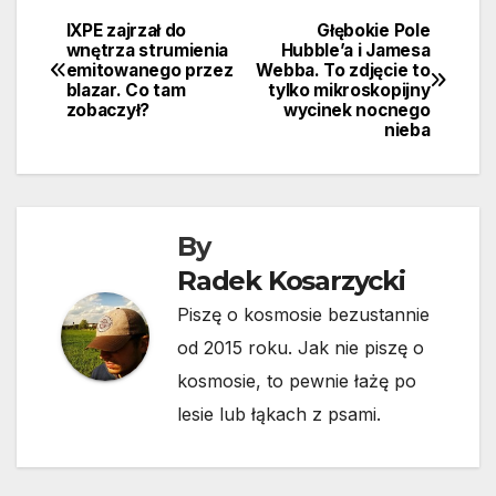
IXPE zajrzał do
Głębokie Pole
Nawigacja
wnętrza strumienia
Hubble’a i Jamesa
emitowanego przez
Webba. To zdjęcie to
wpisu
blazar. Co tam
tylko mikroskopijny
zobaczył?
wycinek nocnego
nieba
By
Radek Kosarzycki
Piszę o kosmosie bezustannie
od 2015 roku. Jak nie piszę o
kosmosie, to pewnie łażę po
lesie lub łąkach z psami.