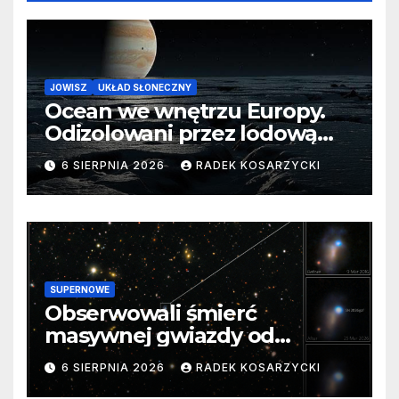
JOWISZ
UKŁAD SŁONECZNY
Ocean we wnętrzu Europy.
Odizolowani przez lodową
barierę
6 SIERPNIA 2026
RADEK KOSARZYCKI
SUPERNOWE
Obserwowali śmierć
masywnej gwiazdy od
samego początku. Niezwykle
6 SIERPNIA 2026
RADEK KOSARZYCKI
cenne dane