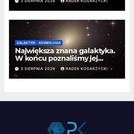
3 SIERPNIA 2026
RADEK KOSARZYCKI
GALAKTYKI
KOSMOLOGIA
Największa znana galaktyka.
W końcu poznaliśmy jej
faktyczne wymiary
3 SIERPNIA 2026
RADEK KOSARZYCKI