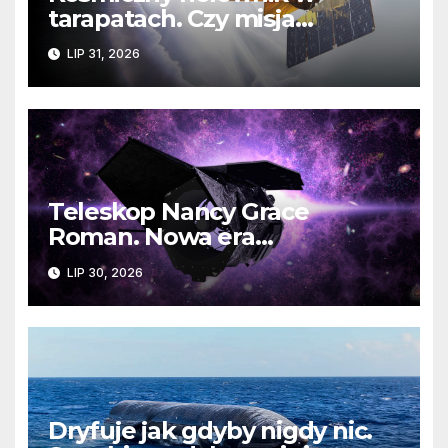
tarapatach. Czy misja
ratowania Teleskopu Swift
LIP 31, 2026
jest zagrożona?
Teleskop Nancy Grace
Roman. Nowa era
kosmicznych odkryć już
LIP 30, 2026
wkrótce
Dryfuje jak gdyby nigdy nic.