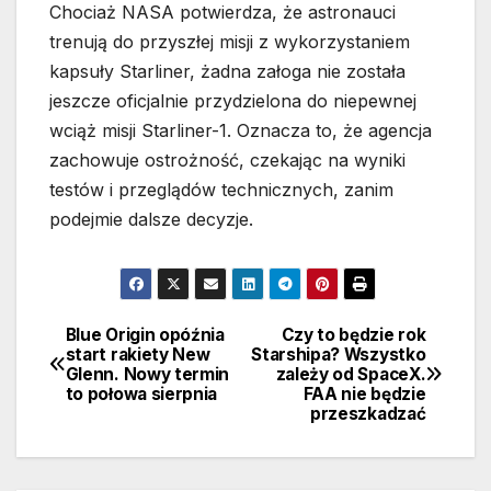
Chociaż NASA potwierdza, że astronauci
trenują do przyszłej misji z wykorzystaniem
kapsuły Starliner, żadna załoga nie została
jeszcze oficjalnie przydzielona do niepewnej
wciąż misji Starliner-1. Oznacza to, że agencja
zachowuje ostrożność, czekając na wyniki
testów i przeglądów technicznych, zanim
podejmie dalsze decyzje.
Blue Origin opóźnia
Czy to będzie rok
Nawigacja
start rakiety New
Starshipa? Wszystko
Glenn. Nowy termin
zależy od SpaceX.
wpisu
to połowa sierpnia
FAA nie będzie
przeszkadzać