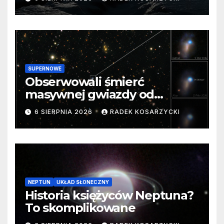
SUPERNOWE
Obserwowali śmierć
masywnej gwiazdy od
samego początku. Niezwykle
6 SIERPNIA 2026
RADEK KOSARZYCKI
cenne dane
NEPTUN
UKŁAD SŁONECZNY
Historia księżyców Neptuna?
To skomplikowane