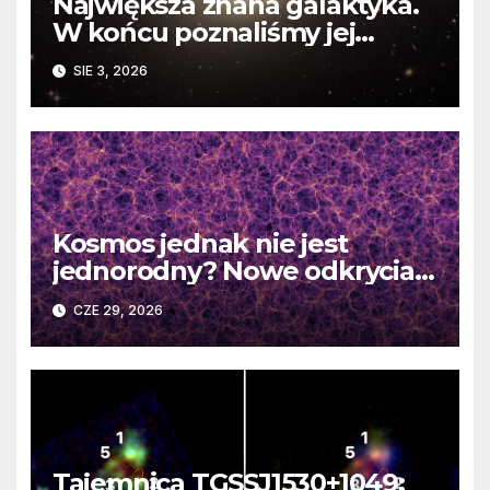
Największa znana galaktyka.
W końcu poznaliśmy jej
faktyczne wymiary
SIE 3, 2026
Kosmos jednak nie jest
jednorodny? Nowe odkrycia
DESI burzą fundamentalne
CZE 29, 2026
zasady kosmologii
Tajemnica TGSSJ1530+1049: