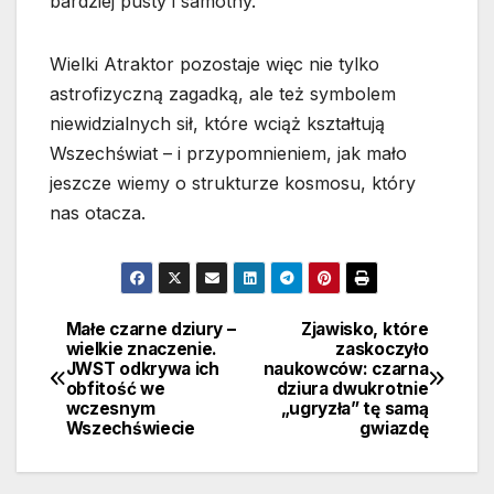
bardziej pusty i samotny.
Wielki Atraktor pozostaje więc nie tylko
astrofizyczną zagadką, ale też symbolem
niewidzialnych sił, które wciąż kształtują
Wszechświat – i przypomnieniem, jak mało
jeszcze wiemy o strukturze kosmosu, który
nas otacza.
Małe czarne dziury –
Zjawisko, które
Nawigacja
wielkie znaczenie.
zaskoczyło
JWST odkrywa ich
naukowców: czarna
wpisu
obfitość we
dziura dwukrotnie
wczesnym
„ugryzła” tę samą
Wszechświecie
gwiazdę