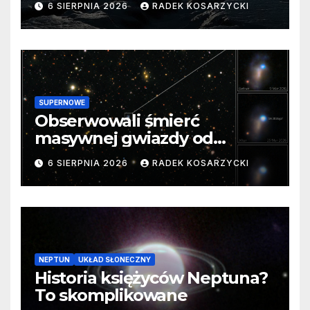
6 SIERPNIA 2026
RADEK KOSARZYCKI
SUPERNOWE
Obserwowali śmierć
masywnej gwiazdy od
samego początku. Niezwykle
6 SIERPNIA 2026
RADEK KOSARZYCKI
cenne dane
NEPTUN
UKŁAD SŁONECZNY
Historia księżyców Neptuna?
To skomplikowane