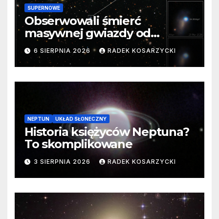
SUPERNOWE
Obserwowali śmierć
masywnej gwiazdy od
samego początku. Niezwykle
6 SIERPNIA 2026
RADEK KOSARZYCKI
cenne dane
NEPTUN
UKŁAD SŁONECZNY
Historia księżyców Neptuna?
To skomplikowane
3 SIERPNIA 2026
RADEK KOSARZYCKI