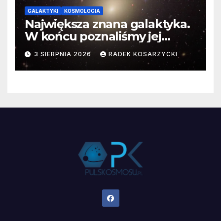
GALAKTYKI
KOSMOLOGIA
Największa znana galaktyka.
W końcu poznaliśmy jej
faktyczne wymiary
3 SIERPNIA 2026
RADEK KOSARZYCKI