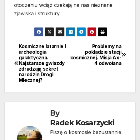
otoczeniu wciąż czekają na nas nieznane
zjawiska i struktury.
Kosmiczne latarnie i
Problemy na
Nawigacja
archeologia
pokładzie stacji
galaktyczna.
kosmicznej. Misja Ax-
wpisu
Najstarsze gwiazdy
4 odwołana
zdradzają sekret
narodzin Drogi
Mlecznej?
By
Radek Kosarzycki
Piszę o kosmosie bezustannie