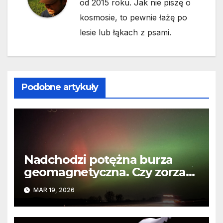
od 2015 roku. Jak nie piszę o
kosmosie, to pewnie łażę po
lesie lub łąkach z psami.
Podobne artykuły
Nadchodzi potężna burza
geomagnetyczna. Czy zorza
polarna rozbłyśnie na niebie?
MAR 19, 2026