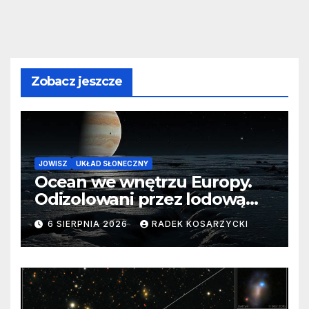
Zobacz jeszcze
JOWISZ
UKŁAD SŁONECZNY
Ocean we wnętrzu Europy.
Odizolowani przez lodową
barierę
6 SIERPNIA 2026
RADEK KOSARZYCKI