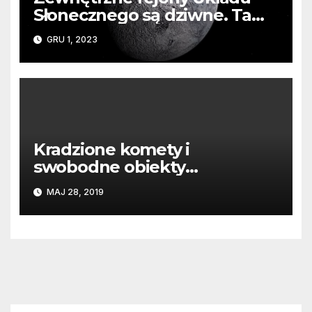
Słonecznego są dziwne. Ta
planeta karłowata jest…
GRU 1, 2023
miękka.
Kradzione komety i
swobodne obiekty
międzygwiezdne
MAJ 28, 2019