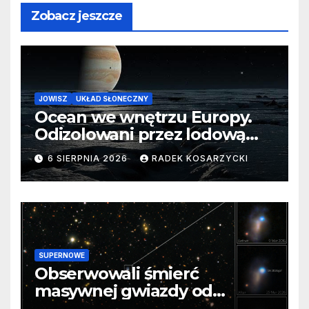
Zobacz jeszcze
JOWISZ
UKŁAD SŁONECZNY
Ocean we wnętrzu Europy.
Odizolowani przez lodową
barierę
6 SIERPNIA 2026
RADEK KOSARZYCKI
SUPERNOWE
Obserwowali śmierć
masywnej gwiazdy od
samego początku. Niezwykle