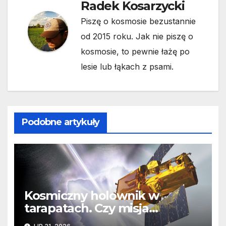
Radek Kosarzycki
Piszę o kosmosie bezustannie
od 2015 roku. Jak nie piszę o
kosmosie, to pewnie łażę po
lesie lub łąkach z psami.
Podobne artykuły
Kosmiczny holownik w
tarapatach. Czy misja
ratowania Teleskopu Swift