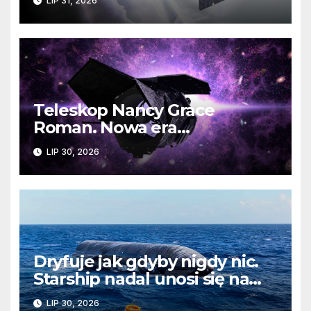
LIP 31, 2026
jest zagrożona?
Teleskop Nancy Grace
Roman. Nowa era
kosmicznych odkryć już
LIP 30, 2026
wkrótce
Dryfuje jak gdyby nigdy nic.
Starship nadal unosi się na
wodach Oceanu Indyjskiego
LIP 30, 2026