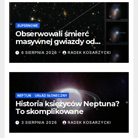
SUPERNOWE
Obserwowali śmierć
masywnej gwiazdy od
samego początku. Niezwykle
6 SIERPNIA 2026
RADEK KOSARZYCKI
cenne dane
NEPTUN
UKŁAD SŁONECZNY
Historia księżyców Neptuna?
To skomplikowane
3 SIERPNIA 2026
RADEK KOSARZYCKI