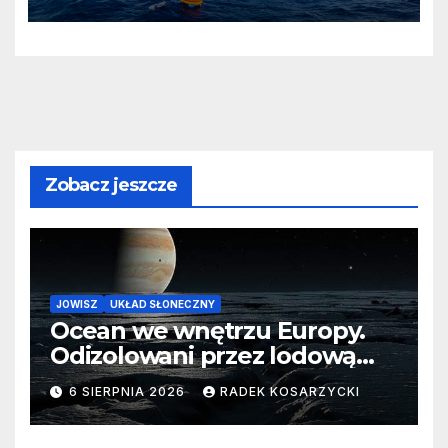
Zobacz jeszcze
JOWISZ
UKŁAD SŁONECZNY
Ocean we wnętrzu Europy.
Odizolowani przez lodową
barierę
6 SIERPNIA 2026
RADEK KOSARZYCKI