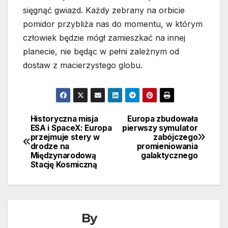
sięgnąć gwiazd. Każdy zebrany na orbicie
pomidor przybliża nas do momentu, w którym
człowiek będzie mógł zamieszkać na innej
planecie, nie będąc w pełni zależnym od
dostaw z macierzystego globu.
Historyczna misja
Europa zbudowała
Nawigacja
ESA i SpaceX: Europa
pierwszy symulator
przejmuje stery w
zabójczego
wpisu
drodze na
promieniowania
Międzynarodową
galaktycznego
Stację Kosmiczną
By