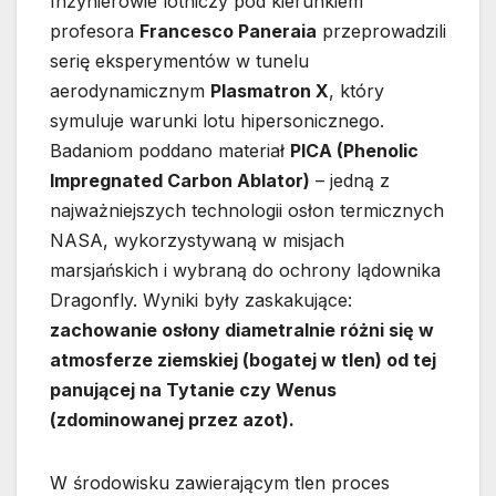
Inżynierowie lotniczy pod kierunkiem
profesora
Francesco Paneraia
przeprowadzili
serię eksperymentów w tunelu
aerodynamicznym
Plasmatron X
, który
symuluje warunki lotu hipersonicznego.
Badaniom poddano materiał
PICA (Phenolic
Impregnated Carbon Ablator)
– jedną z
najważniejszych technologii osłon termicznych
NASA, wykorzystywaną w misjach
marsjańskich i wybraną do ochrony lądownika
Dragonfly. Wyniki były zaskakujące:
zachowanie osłony diametralnie różni się w
atmosferze ziemskiej (bogatej w tlen) od tej
panującej na Tytanie czy Wenus
(zdominowanej przez azot).
W środowisku zawierającym tlen proces