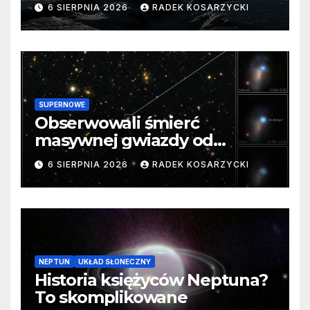
barierę
6 SIERPNIA 2026
RADEK KOSARZYCKI
SUPERNOWE
Obserwowali śmierć
masywnej gwiazdy od
samego początku. Niezwykle
6 SIERPNIA 2026
RADEK KOSARZYCKI
cenne dane
NEPTUN
UKŁAD SŁONECZNY
Historia księżyców Neptuna?
To skomplikowane