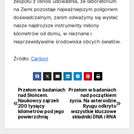
zespołu z Illinois udowadnia, że laboratorium
na Ziemi pozostaje najważniejszym poligonem
doświadczalnym, zanim odważymy się wysłać
nasze najdroższe instrumenty miliony
kilometrów od domu, w nieznane i
nieprzewidywalne środowiska obcych światów.
Źródło:
Carbon
Przełom w badaniach
Przełom w badaniach
Nawigacja
nad Słońcem.
nad początkiem
Naukowcy zajrzeli
życia. Na asteroidzie
wpisu
200 tysięcy
Ryugu odkryto
kilometrów pod jego
wszystkie kluczowe
powierzchnię
składniki DNA i RNA