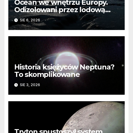
Ocean we wnętrzu Europy.
Odizolowani przez lodową
barierę
SIE 6, 2026
Historia księżyców Neptuna?
To skomplikowane
SIE 3, 2026
Tryton spustoszył system