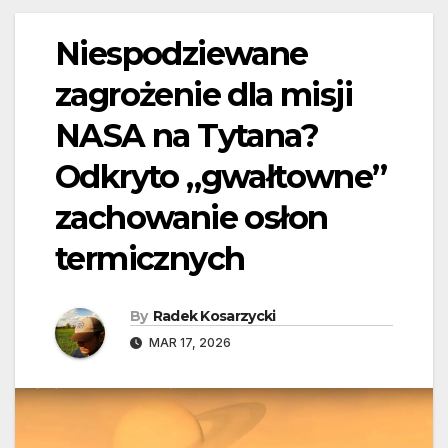
Niespodziewane
zagrożenie dla misji
NASA na Tytana?
Odkryto „gwałtowne”
zachowanie osłon
termicznych
By
Radek Kosarzycki
MAR 17, 2026