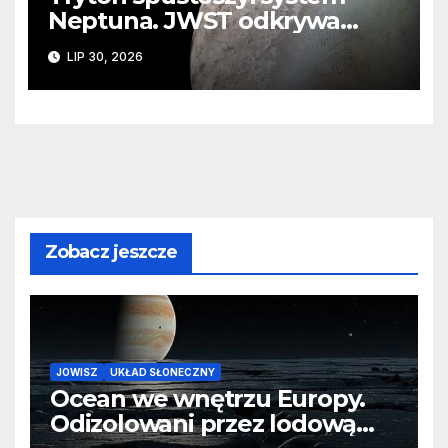
Neptuna. JWST odkrywa
ślady kosmicznej katastrofy i
LIP 30, 2026
zaginionego lodu
Zobacz jeszcze
JOWISZ
UKŁAD SŁONECZNY
Ocean we wnętrzu Europy.
Odizolowani przez lodową