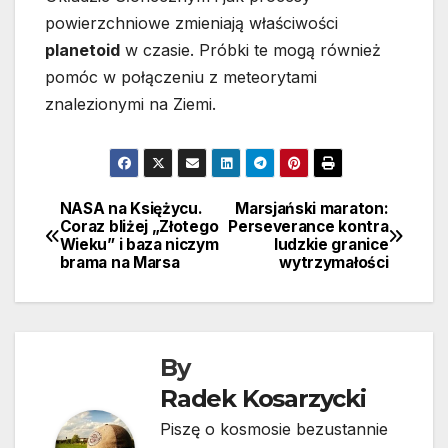
powierzchniowe zmieniają właściwości
planetoid
w czasie. Próbki te mogą również
pomóc w połączeniu z meteorytami
znalezionymi na Ziemi.
NASA na Księżycu.
Marsjański maraton:
Nawigacja
Coraz bliżej „Złotego
Perseverance kontra
Wieku” i baza niczym
ludzkie granice
wpisu
brama na Marsa
wytrzymałości
By
Radek Kosarzycki
Piszę o kosmosie bezustannie