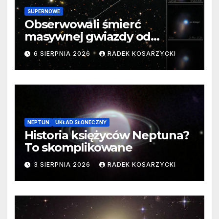
SUPERNOWE
Obserwowali śmierć
masywnej gwiazdy od
samego początku. Niezwykle
6 SIERPNIA 2026
RADEK KOSARZYCKI
cenne dane
NEPTUN
UKŁAD SŁONECZNY
Historia księżyców Neptuna?
To skomplikowane
3 SIERPNIA 2026
RADEK KOSARZYCKI