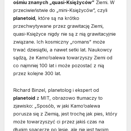
ośmiu znanych „quasi-Księżyców”
Ziemi. W
przeciwieństwie do „mini-Księżyców”, czyli
planetoid
, które są na krótko
przechwytywane przez grawitację Ziemi,
quasi-Księżyce nigdy nie są z nią grawitacyjnie
związane. Ich kosmiczny „romans” może
trwać dziesiątki, a nawet setki lat. Naukowcy
sądzą, że Kamo’oalewa towarzyszy Ziemi od
co najmniej 100 lat i może pozostać z nią
przez kolejne 300 lat.
Richard Binzel, planetolog i ekspert od
planetoid
z MIT, obrazowo tłumaczy to
zjawisko: „Sposób, w jaki Kamo’oalewa
porusza się z Ziemią, jest trochę jak pies, który
może towarzyszyć ci przez jakiś czas na
długim spacerze po lesie, ale nie jest twoim