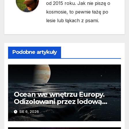
od 2015 roku. Jak nie piszę o
kosmosie, to pewnie łażę po
lesie lub łąkach z psami.
Podobne artykuły
Ocean we wnętrzu Europy.
Odizolowani przez lodową
barierę
SIE 6, 2026