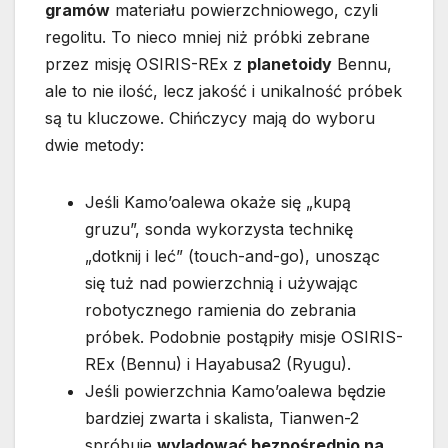
gramów
materiału powierzchniowego, czyli
regolitu. To nieco mniej niż próbki zebrane
przez misję OSIRIS-REx z
planetoidy
Bennu,
ale to nie ilość, lecz jakość i unikalność próbek
są tu kluczowe. Chińczycy mają do wyboru
dwie metody:
Jeśli Kamo’oalewa okaże się „kupą
gruzu”, sonda wykorzysta technikę
„dotknij i leć” (touch-and-go), unosząc
się tuż nad powierzchnią i używając
robotycznego ramienia do zebrania
próbek. Podobnie postąpiły misje OSIRIS-
REx (Bennu) i Hayabusa2 (Ryugu).
Jeśli powierzchnia Kamo’oalewa będzie
bardziej zwarta i skalista, Tianwen-2
spróbuje
wylądować bezpośrednio na