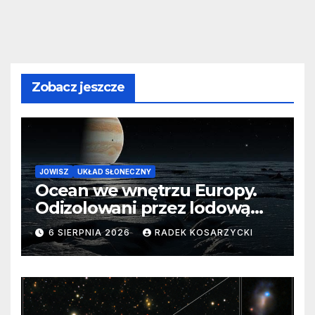
Zobacz jeszcze
JOWISZ
UKŁAD SŁONECZNY
Ocean we wnętrzu Europy.
Odizolowani przez lodową
barierę
6 SIERPNIA 2026
RADEK KOSARZYCKI