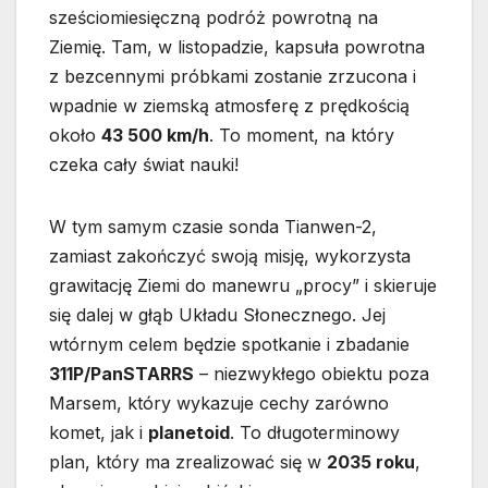
sześciomiesięczną podróż powrotną na
Ziemię. Tam, w listopadzie, kapsuła powrotna
z bezcennymi próbkami zostanie zrzucona i
wpadnie w ziemską atmosferę z prędkością
około
43 500 km/h
. To moment, na który
czeka cały świat nauki!
W tym samym czasie sonda Tianwen-2,
zamiast zakończyć swoją misję, wykorzysta
grawitację Ziemi do manewru „procy” i skieruje
się dalej w głąb Układu Słonecznego. Jej
wtórnym celem będzie spotkanie i zbadanie
311P/PanSTARRS
– niezwykłego obiektu poza
Marsem, który wykazuje cechy zarówno
komet, jak i
planetoid
. To długoterminowy
plan, który ma zrealizować się w
2035 roku
,