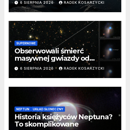
6 SIERPNIA 2026
RADEK KOSARZYCKI
SUPERNOWE
Obserwowali śmierć
masywnej gwiazdy od
samego początku. Niezwykle
6 SIERPNIA 2026
RADEK KOSARZYCKI
cenne dane
NEPTUN
UKŁAD SŁONECZNY
Historia księżyców Neptuna?
To skomplikowane