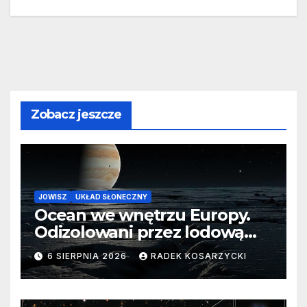
Zobacz jeszcze
JOWISZ
UKŁAD SŁONECZNY
Ocean we wnętrzu Europy.
Odizolowani przez lodową
barierę
6 SIERPNIA 2026
RADEK KOSARZYCKI