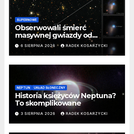
SUPERNOWE
Obserwowali śmierć
masywnej gwiazdy od
samego początku. Niezwykle
6 SIERPNIA 2026
RADEK KOSARZYCKI
cenne dane
NEPTUN
UKŁAD SŁONECZNY
Historia księżyców Neptuna?
To skomplikowane
3 SIERPNIA 2026
RADEK KOSARZYCKI