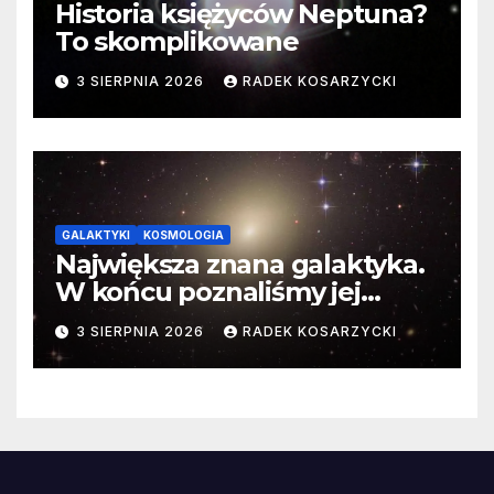
Historia księżyców Neptuna?
To skomplikowane
3 SIERPNIA 2026
RADEK KOSARZYCKI
GALAKTYKI
KOSMOLOGIA
Największa znana galaktyka.
W końcu poznaliśmy jej
faktyczne wymiary
3 SIERPNIA 2026
RADEK KOSARZYCKI