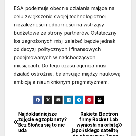
ESA podejmuje obecnie działania mające na
celu zwiększenie swojej technologicznej
niezależności i odporności na wstrząsy
budżetowe ze strony partnerów. Ostateczny
los zagrożonych misji zależeć będzie jednak
od decyzji politycznych i finansowych
podejmowanych w nadchodzących
miesiącach. Do tego czasu agencja musi
działać ostrożnie, balansując między naukową
ambicją a nieuniknionym pragmatyzmem.
Najdokładniejsze
Rakieta Electron
Nawigacja
zdjęcie egzoplanety?
firmy Rocket Lab
Bez Słońca się to nie
wyniosła na orbitę
wpisu
uda
japońskiego satelitę
do obserwacji Ziemi