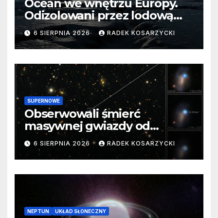
Ocean we wnętrzu Europy.
Odizolowani przez lodową
barierę
6 SIERPNIA 2026
RADEK KOSARZYCKI
SUPERNOWE
Obserwowali śmierć
masywnej gwiazdy od
samego początku. Niezwykle
6 SIERPNIA 2026
RADEK KOSARZYCKI
cenne dane
NEPTUN
UKŁAD SŁONECZNY