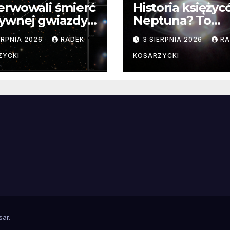
erwowali śmierć
Historia księży
ywnej gwiazdy
Neptuna? To
samego
skomplikowane
ERPNIA 2026
RADEK
3 SIERPNIA 2026
RA
ątku.
zwykle cenne
ZYCKI
KOSARZYCKI
e
sar
.