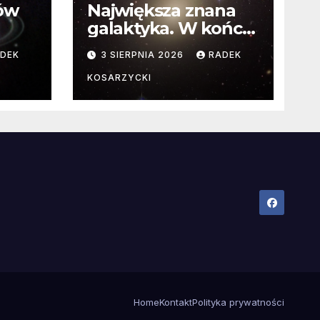
ców
Największa znana
galaktyka. W końcu
poznaliśmy jej
DEK
3 SIERPNIA 2026
RADEK
faktyczne wymiary
KOSARZYCKI
Home
Kontakt
Polityka prywatności