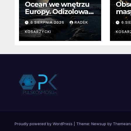
Ocean we wnętrzu
Obs
Europy. Odizolowani
mas
przez lodową
od 
6 SIERPNIA 2026
RADEK
6 SI
barierę
pocz
Nie
KOSARZYCKI
KOSAR
dan
Proudly powered by WordPress
|
Theme:
Newsup
by
Themean