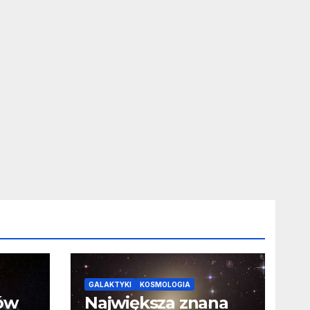
GALAKTYKI
KOSMOLOGIA
ców
Największa znana