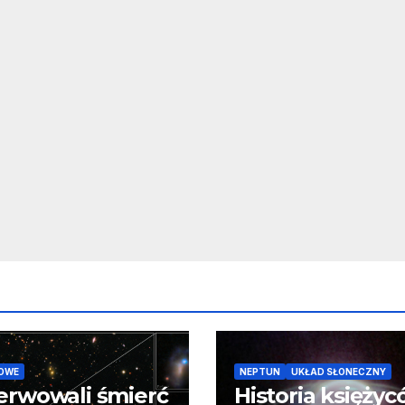
OWE
NEPTUN
UKŁAD SŁONECZNY
erwowali śmierć
Historia księży