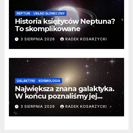
NEPTUN
UKŁAD SŁONECZNY
Historia księżyców Neptuna?
To skomplikowane
3 SIERPNIA 2026
RADEK KOSARZYCKI
GALAKTYKI
KOSMOLOGIA
Największa znana galaktyka.
W końcu poznaliśmy jej
faktyczne wymiary
3 SIERPNIA 2026
RADEK KOSARZYCKI