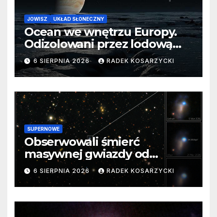
JOWISZ
UKŁAD SŁONECZNY
Ocean we wnętrzu Europy.
Odizolowani przez lodową
barierę
6 SIERPNIA 2026
RADEK KOSARZYCKI
SUPERNOWE
Obserwowali śmierć
masywnej gwiazdy od
samego początku. Niezwykle
6 SIERPNIA 2026
RADEK KOSARZYCKI
cenne dane