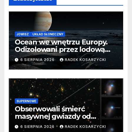
JOWISZ
UKŁAD SŁONECZNY
Ocean we wnętrzu Europy.
Odizolowani przez lodową
barierę
6 SIERPNIA 2026
RADEK KOSARZYCKI
SUPERNOWE
Obserwowali śmierć
masywnej gwiazdy od
samego początku. Niezwykle
6 SIERPNIA 2026
RADEK KOSARZYCKI
cenne dane