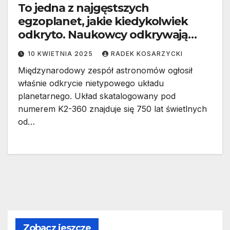
To jedna z najgęstszych
egzoplanet, jakie kiedykolwiek
odkryto. Naukowcy odkrywają
tajemnice K2-360b
10 KWIETNIA 2025
RADEK KOSARZYCKI
Międzynarodowy zespół astronomów ogłosił
właśnie odkrycie nietypowego układu
planetarnego. Układ skatalogowany pod
numerem K2-360 znajduje się 750 lat świetlnych
od…
Zobacz jeszcze