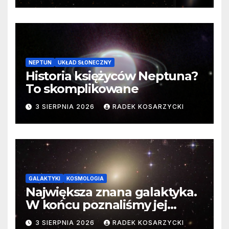
NEPTUN
UKŁAD SŁONECZNY
Historia księżyców Neptuna?
To skomplikowane
3 SIERPNIA 2026
RADEK KOSARZYCKI
GALAKTYKI
KOSMOLOGIA
Największa znana galaktyka.
W końcu poznaliśmy jej
faktyczne wymiary
3 SIERPNIA 2026
RADEK KOSARZYCKI