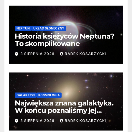
NEPTUN
UKŁAD SŁONECZNY
Historia księżyców Neptuna?
To skomplikowane
3 SIERPNIA 2026
RADEK KOSARZYCKI
GALAKTYKI
KOSMOLOGIA
Największa znana galaktyka.
W końcu poznaliśmy jej
faktyczne wymiary
3 SIERPNIA 2026
RADEK KOSARZYCKI