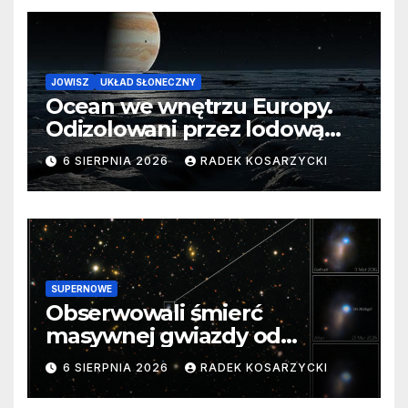
JOWISZ
UKŁAD SŁONECZNY
Ocean we wnętrzu Europy.
Odizolowani przez lodową
barierę
6 SIERPNIA 2026
RADEK KOSARZYCKI
SUPERNOWE
Obserwowali śmierć
masywnej gwiazdy od
samego początku. Niezwykle
6 SIERPNIA 2026
RADEK KOSARZYCKI
cenne dane