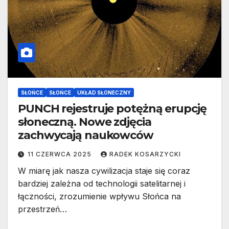
SŁOŃCE
SŁOŃCE
UKŁAD SŁONECZNY
PUNCH rejestruje potężną erupcję
słoneczną. Nowe zdjęcia
zachwycają naukowców
11 CZERWCA 2025
RADEK KOSARZYCKI
W miarę jak nasza cywilizacja staje się coraz
bardziej zależna od technologii satelitarnej i
łączności, zrozumienie wpływu Słońca na
przestrzeń…