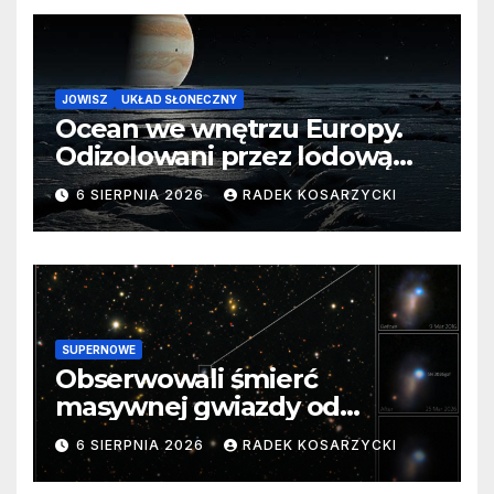
JOWISZ
UKŁAD SŁONECZNY
Ocean we wnętrzu Europy.
Odizolowani przez lodową
barierę
6 SIERPNIA 2026
RADEK KOSARZYCKI
SUPERNOWE
Obserwowali śmierć
masywnej gwiazdy od
samego początku. Niezwykle
6 SIERPNIA 2026
RADEK KOSARZYCKI
cenne dane