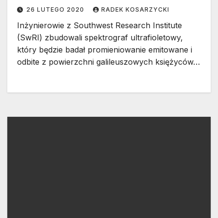
na wizytę
26 LUTEGO 2020
RADEK KOSARZYCKI
Inżynierowie z Southwest Research Institute
(SwRI) zbudowali spektrograf ultrafioletowy,
który będzie badał promieniowanie emitowane i
odbite z powierzchni galileuszowych księżyców…