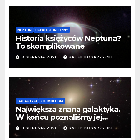
NEPTUN
UKŁAD SŁONECZNY
Historia księżyców Neptuna?
To skomplikowane
3 SIERPNIA 2026
RADEK KOSARZYCKI
GALAKTYKI
KOSMOLOGIA
Największa znana galaktyka.
W końcu poznaliśmy jej
faktyczne wymiary
3 SIERPNIA 2026
RADEK KOSARZYCKI