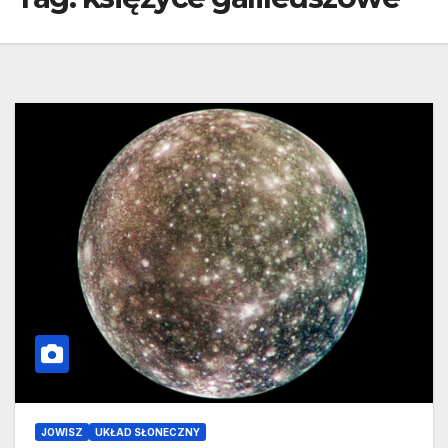
JOWISZ
UKŁAD SŁONECZNY