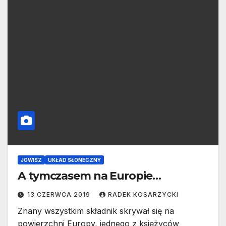
JOWISZ
UKŁAD SŁONECZNY
A tymczasem na Europie…
13 CZERWCA 2019
RADEK KOSARZYCKI
Znany wszystkim składnik skrywał się na
powierzchni Europy, jednego z księżyców