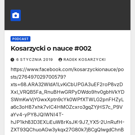
PODCAST
Kosarzycki o nauce #002
6 STYCZNIA 2019
RADEK KOSARZYCKI
https://www.facebook.com/kosarzyckionauce/po
sts/276497029700579?
xts=68.ARA32WldA1LvKiCbUPGA3uEF2roP8vzD
Xxl_VRQB5Fa_RnuBHwGRPyDWdo9hv0gbhVkYD
SWmKwVjYGwxXptn9cYk0WPfXTWLG2pnFHZyL
a6c3oH87xhk7vIC4HMOZcxro3gqZYjHS7c_P9V
aYv4-yPY8JQIWNI4T-
hJP1kh83D3EXLiEuW8rKsJK-9J7_YX5-2UnRufH-
ZXT93QChuoAGw3ykqx27G80k7jBCgQlwgdChnB