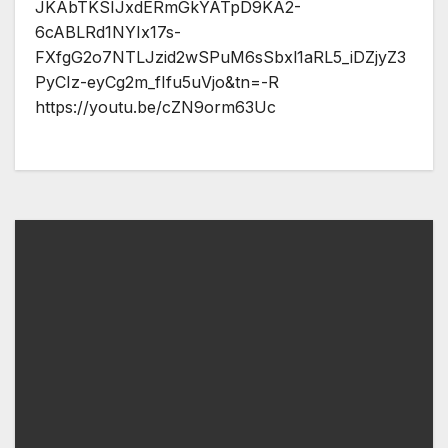
JKAbTKSIJxdERmGkYATpD9KA2-
6cABLRd1NYIx17s-
FXfgG2o7NTLJzid2wSPuM6sSbxl1aRL5_iDZjyZ3
PyCIz-eyCg2m_fIfu5uVjo&tn=-R
https://youtu.be/cZN9orm63Uc