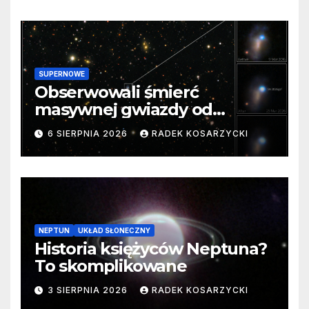
SUPERNOWE
Obserwowali śmierć
masywnej gwiazdy od
samego początku. Niezwykle
6 SIERPNIA 2026
RADEK KOSARZYCKI
cenne dane
NEPTUN
UKŁAD SŁONECZNY
Historia księżyców Neptuna?
To skomplikowane
3 SIERPNIA 2026
RADEK KOSARZYCKI