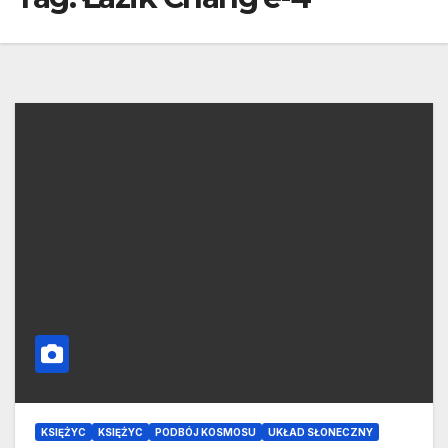
KSIĘŻYC
KSIĘŻYC
PODBÓJ KOSMOSU
UKŁAD SŁONECZNY