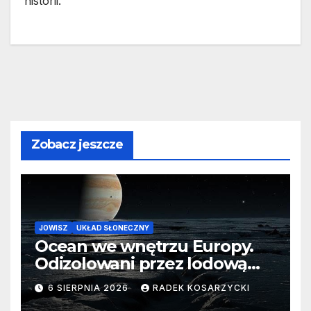
historii.
Zobacz jeszcze
JOWISZ
UKŁAD SŁONECZNY
Ocean we wnętrzu Europy.
Odizolowani przez lodową
barierę
6 SIERPNIA 2026
RADEK KOSARZYCKI