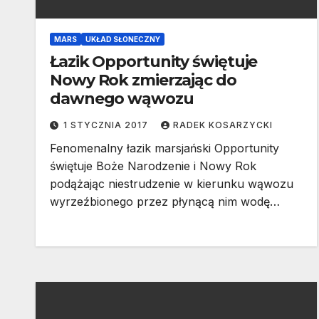
MARS
UKŁAD SŁONECZNY
Łazik Opportunity świętuje
Nowy Rok zmierzając do
dawnego wąwozu
1 STYCZNIA 2017
RADEK KOSARZYCKI
Fenomenalny łazik marsjański Opportunity
świętuje Boże Narodzenie i Nowy Rok
podążając niestrudzenie w kierunku wąwozu
wyrzeźbionego przez płynącą nim wodę…