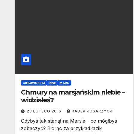
CIEKAWOSTKI
INNE
MARS
Chmury na marsjańskim niebie –
widziałeś?
23 LUTEGO 2016
RADEK KOSARZYCKI
Gdybyś tak stanął na Marsie – co mógłbyś
zobaczyć? Biorąc za przykład łazik