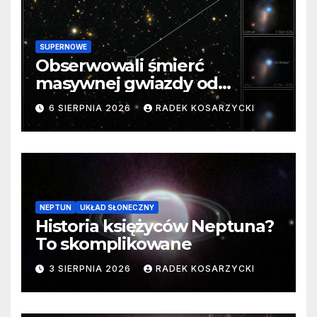
SUPERNOWE
Obserwowali śmierć
masywnej gwiazdy od
samego początku. Niezwykle
6 SIERPNIA 2026
RADEK KOSARZYCKI
cenne dane
NEPTUN
UKŁAD SŁONECZNY
Historia księżyców Neptuna?
To skomplikowane
3 SIERPNIA 2026
RADEK KOSARZYCKI