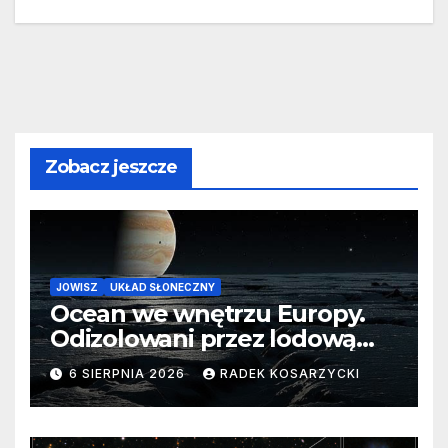
Zobacz jeszcze
JOWISZ
UKŁAD SŁONECZNY
Ocean we wnętrzu Europy.
Odizolowani przez lodową
barierę
6 SIERPNIA 2026
RADEK KOSARZYCKI