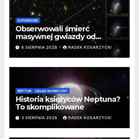
SUPERNOWE
Obserwowali śmierć
masywnej gwiazdy od
samego początku. Niezwykle
6 SIERPNIA 2026
RADEK KOSARZYCKI
cenne dane
NEPTUN
UKŁAD SŁONECZNY
Historia księżyców Neptuna?
To skomplikowane
3 SIERPNIA 2026
RADEK KOSARZYCKI