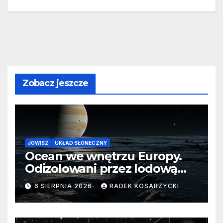
Zobacz jeszcze
JOWISZ
UKŁAD SŁONECZNY
Ocean we wnętrzu Europy.
Odizolowani przez lodową
barierę
6 SIERPNIA 2026
RADEK KOSARZYCKI