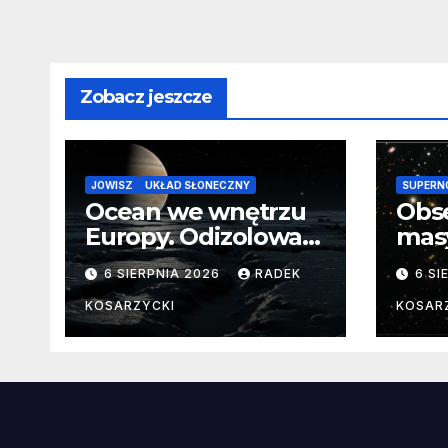
Zobacz jeszcze
JOWISZ
UKŁAD SŁONECZNY
SUPERN
Ocean we wnętrzu
Obs
Europy. Odizolowani
mas
przez lodową
od 
6 SIERPNIA 2026
RADEK
6 SI
barierę
pocz
Nie
KOSARZYCKI
KOSAR
dan