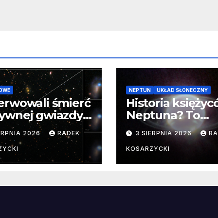
OWE
NEPTUN
UKŁAD SŁONECZNY
erwowali śmierć
Historia księży
ywnej gwiazdy
Neptuna? To
samego
skomplikowane
ERPNIA 2026
RADEK
3 SIERPNIA 2026
RA
ątku.
zwykle cenne
ZYCKI
KOSARZYCKI
e