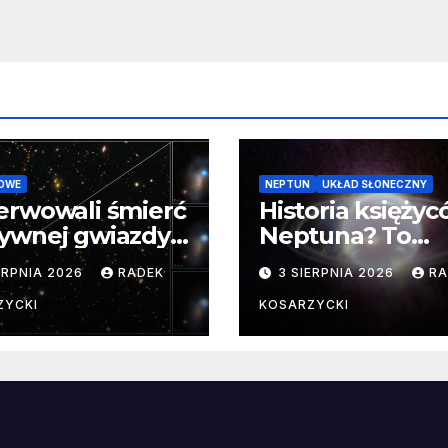
OWE
NEPTUN
UKŁAD SŁONECZNY
erwowali śmierć
Historia księży
ywnej gwiazdy
Neptuna? To
samego
skomplikowane
ERPNIA 2026
RADEK
3 SIERPNIA 2026
RA
ątku.
zwykle cenne
ZYCKI
KOSARZYCKI
e