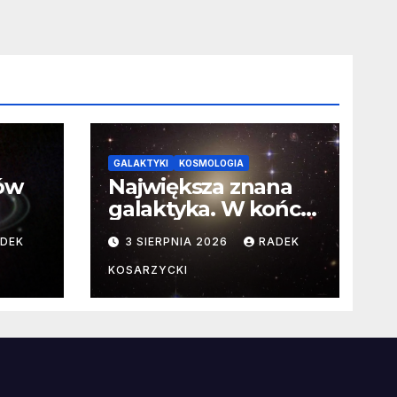
GALAKTYKI
KOSMOLOGIA
ców
Największa znana
galaktyka. W końcu
poznaliśmy jej
DEK
3 SIERPNIA 2026
RADEK
faktyczne wymiary
KOSARZYCKI