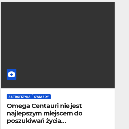
ASTROFIZYKA
GWIAZDY
Omega Centauri nie jest
najlepszym miejscem do
poszukiwań życia
pozaziemskiego