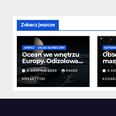
Zobacz jeszcze
JOWISZ
UKŁAD SŁONECZNY
SUPERN
Ocean we wnętrzu
Obs
Europy. Odizolowani
mas
przez lodową
od 
6 SIERPNIA 2026
RADEK
6 SI
barierę
pocz
Nie
KOSARZYCKI
KOSAR
dan