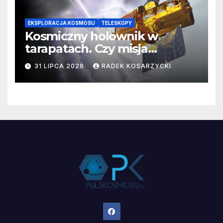
EKSPLORACJA KOSMOSU
TELESKOPY
Kosmiczny holownik w
tarapatach. Czy misja
ratowania Teleskopu Swift
31 LIPCA 2026
RADEK KOSARZYCKI
jest zagrożona?