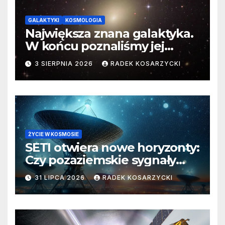
GALAKTYKI
KOSMOLOGIA
Największa znana galaktyka.
W końcu poznaliśmy jej
faktyczne wymiary
3 SIERPNIA 2026
RADEK KOSARZYCKI
ŻYCIE W KOSMOSIE
SETI otwiera nowe horyzonty:
Czy pozaziemskie sygnały
czekają w nieoczekiwanych
31 LIPCA 2026
RADEK KOSARZYCKI
miejscach?