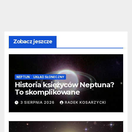
Zobacz jeszcze
NEPTUN
UKŁAD SŁONECZNY
Historia księżyców Neptuna?
To skomplikowane
3 SIERPNIA 2026
RADEK KOSARZYCKI