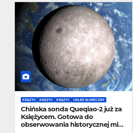
KSIĘŻYC
KSIĘŻYC
KSIĘŻYC
UKŁAD SŁONECZNY
Chińska sonda Queqiao-2 już za
Księżycem. Gotowa do
obserwowania historycznej misji
Chang’e-6