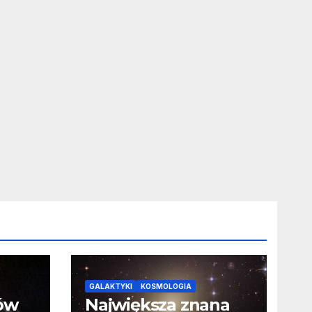
GALAKTYKI
KOSMOLOGIA
ców
Największa znana