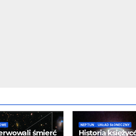
OWE
NEPTUN
UKŁAD SŁONECZNY
erwowali śmierć
Historia księży