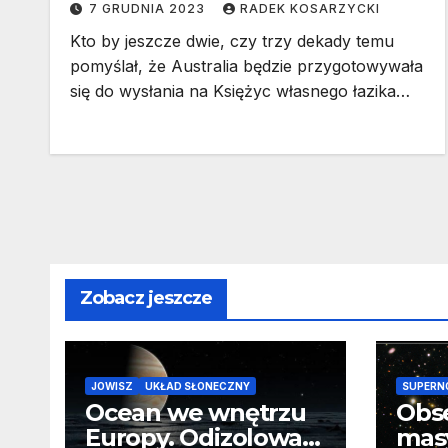
7 GRUDNIA 2023
RADEK KOSARZYCKI
Kto by jeszcze dwie, czy trzy dekady temu
pomyślał, że Australia będzie przygotowywała
się do wysłania na Księżyc własnego łazika…
Zobacz jeszcze
JOWISZ
UKŁAD SŁONECZNY
SUPERN
Ocean we wnętrzu
Obs
Europy. Odizolowani
mas