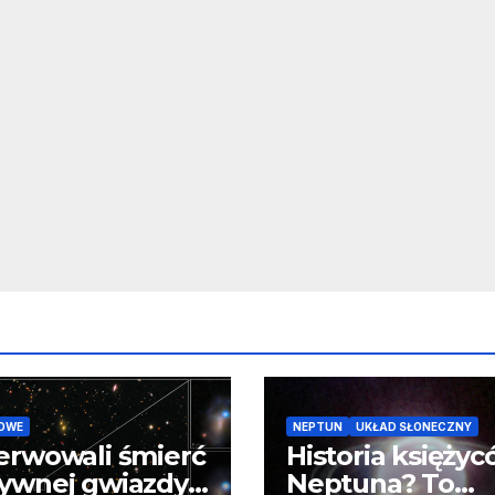
OWE
NEPTUN
UKŁAD SŁONECZNY
erwowali śmierć
Historia księży
ywnej gwiazdy
Neptuna? To