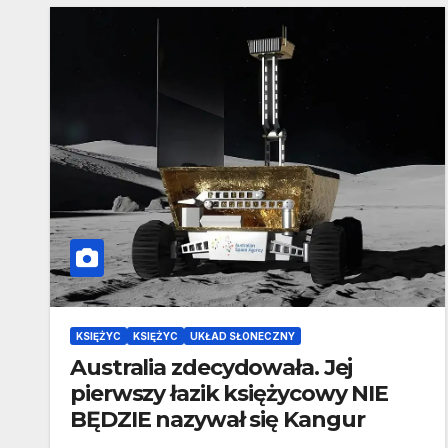
KSIĘŻYC
KSIĘŻYC
UKŁAD SŁONECZNY
Australia zdecydowała. Jej
pierwszy łazik księżycowy NIE
BĘDZIE nazywał się Kangur