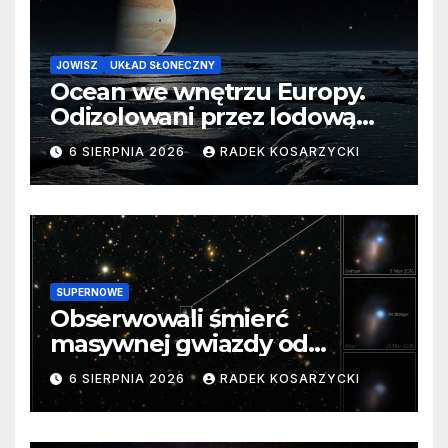
JOWISZ
UKŁAD SŁONECZNY
Ocean we wnętrzu Europy.
Odizolowani przez lodową
barierę
6 SIERPNIA 2026
RADEK KOSARZYCKI
SUPERNOWE
Obserwowali śmierć
masywnej gwiazdy od
samego początku. Niezwykle
6 SIERPNIA 2026
RADEK KOSARZYCKI
cenne dane