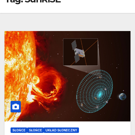
SŁOŃCE
SŁOŃCE
UKŁAD SŁONECZNY