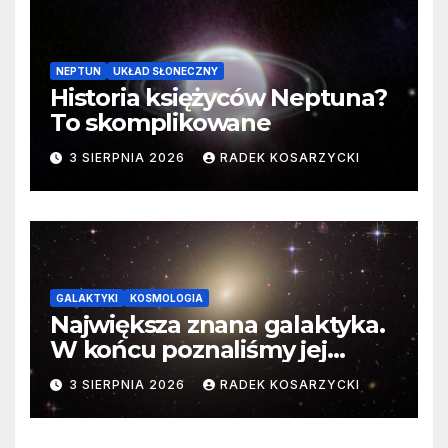
NEPTUN
UKŁAD SŁONECZNY
Historia księżyców Neptuna?
To skomplikowane
3 SIERPNIA 2026
RADEK KOSARZYCKI
GALAKTYKI
KOSMOLOGIA
Największa znana galaktyka.
W końcu poznaliśmy jej
faktyczne wymiary
3 SIERPNIA 2026
RADEK KOSARZYCKI