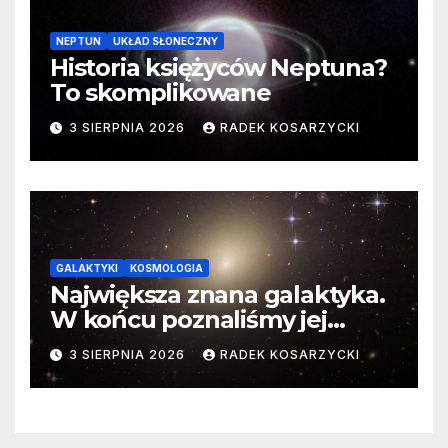
NEPTUN
UKŁAD SŁONECZNY
Historia księżyców Neptuna?
To skomplikowane
3 SIERPNIA 2026
RADEK KOSARZYCKI
GALAKTYKI
KOSMOLOGIA
Największa znana galaktyka.
W końcu poznaliśmy jej
faktyczne wymiary
3 SIERPNIA 2026
RADEK KOSARZYCKI