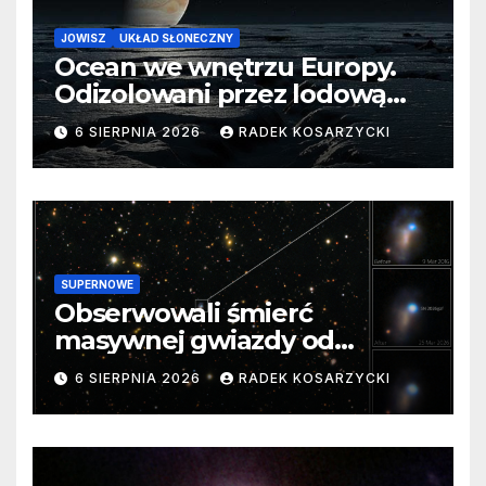
JOWISZ
UKŁAD SŁONECZNY
Ocean we wnętrzu Europy.
Odizolowani przez lodową
barierę
6 SIERPNIA 2026
RADEK KOSARZYCKI
SUPERNOWE
Obserwowali śmierć
masywnej gwiazdy od
samego początku. Niezwykle
6 SIERPNIA 2026
RADEK KOSARZYCKI
cenne dane