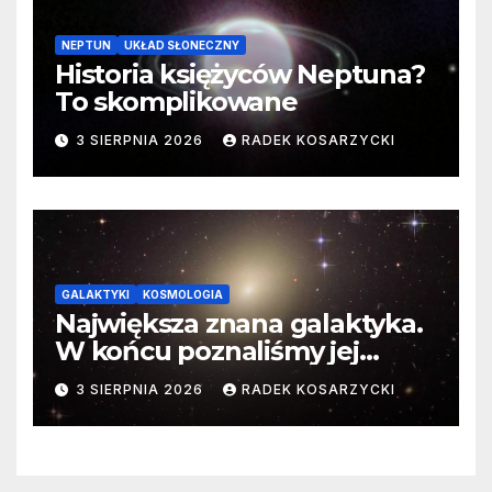
NEPTUN
UKŁAD SŁONECZNY
Historia księżyców Neptuna?
To skomplikowane
3 SIERPNIA 2026
RADEK KOSARZYCKI
GALAKTYKI
KOSMOLOGIA
Największa znana galaktyka.
W końcu poznaliśmy jej
faktyczne wymiary
3 SIERPNIA 2026
RADEK KOSARZYCKI