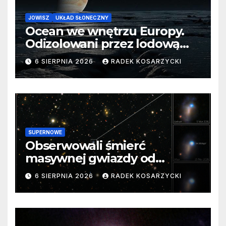
JOWISZ
UKŁAD SŁONECZNY
Ocean we wnętrzu Europy.
Odizolowani przez lodową
barierę
6 SIERPNIA 2026
RADEK KOSARZYCKI
SUPERNOWE
Obserwowali śmierć
masywnej gwiazdy od
samego początku. Niezwykle
6 SIERPNIA 2026
RADEK KOSARZYCKI
cenne dane