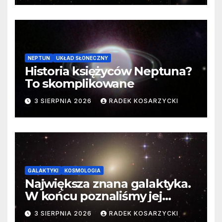
NEPTUN
UKŁAD SŁONECZNY
Historia księżyców Neptuna?
To skomplikowane
3 SIERPNIA 2026
RADEK KOSARZYCKI
GALAKTYKI
KOSMOLOGIA
Największa znana galaktyka.
W końcu poznaliśmy jej
faktyczne wymiary
3 SIERPNIA 2026
RADEK KOSARZYCKI