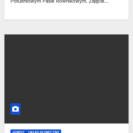
Południowym Pasie Równikowym. Zdjęcie…
JOWISZ
UKŁAD SŁONECZNY