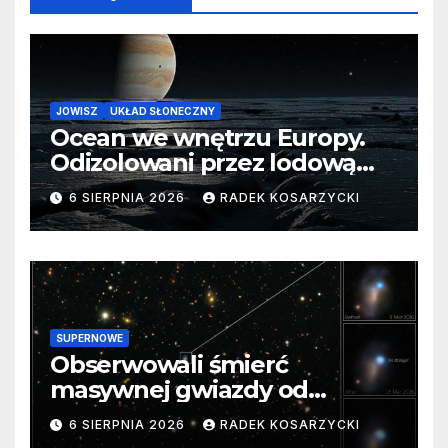
JOWISZ
UKŁAD SŁONECZNY
Ocean we wnętrzu Europy.
Odizolowani przez lodową
barierę
6 SIERPNIA 2026
RADEK KOSARZYCKI
SUPERNOWE
Obserwowali śmierć
masywnej gwiazdy od
samego początku. Niezwykle
6 SIERPNIA 2026
RADEK KOSARZYCKI
cenne dane