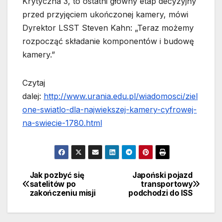
Krytyczna 3, to ostatni główny etap decyzyjny
przed przyjęciem ukończonej kamery, mówi
Dyrektor LSST Steven Kahn: „Teraz możemy
rozpocząć składanie komponentów i budowę
kamery.”
Czytaj
dalej:
http://www.urania.edu.pl/wiadomosci/ziel
one-swiatlo-dla-najwiekszej-kamery-cyfrowej-
na-swiecie-1780.html
Jak pozbyć się
Japoński pojazd
Nawigacja
satelitów po
transportowy
zakończeniu misji
podchodzi do ISS
wpisu