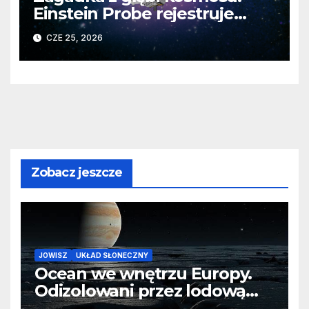
Einstein Probe rejestruje
bezprecedensowy podwójny
CZE 25, 2026
błysk X
Zobacz jeszcze
JOWISZ
UKŁAD SŁONECZNY
Ocean we wnętrzu Europy.
Odizolowani przez lodową
barierę