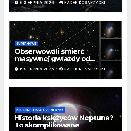
6 SIERPNIA 2026
RADEK KOSARZYCKI
SUPERNOWE
Obserwowali śmierć
masywnej gwiazdy od
samego początku. Niezwykle
6 SIERPNIA 2026
RADEK KOSARZYCKI
cenne dane
NEPTUN
UKŁAD SŁONECZNY
Historia księżyców Neptuna?
To skomplikowane