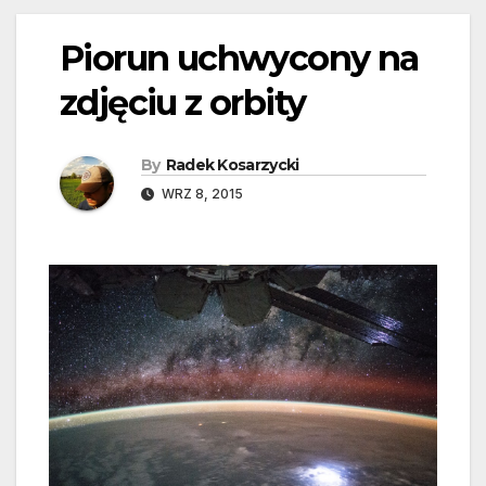
Piorun uchwycony na
zdjęciu z orbity
By
Radek Kosarzycki
WRZ 8, 2015