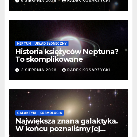
6 SIERPNIA 2026
RADEK KOSARZYCKI
cenne dane
NEPTUN
UKŁAD SŁONECZNY
Historia księżyców Neptuna?
To skomplikowane
3 SIERPNIA 2026
RADEK KOSARZYCKI
GALAKTYKI
KOSMOLOGIA
Największa znana galaktyka.
W końcu poznaliśmy jej
faktyczne wymiary