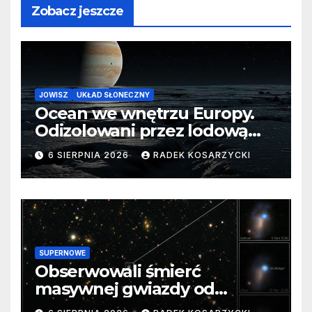
Zobacz jeszcze
JOWISZ
UKŁAD SŁONECZNY
Ocean we wnętrzu Europy.
Odizolowani przez lodową
barierę
6 SIERPNIA 2026
RADEK KOSARZYCKI
SUPERNOWE
Obserwowali śmierć
masywnej gwiazdy od
samego początku. Niezwykle