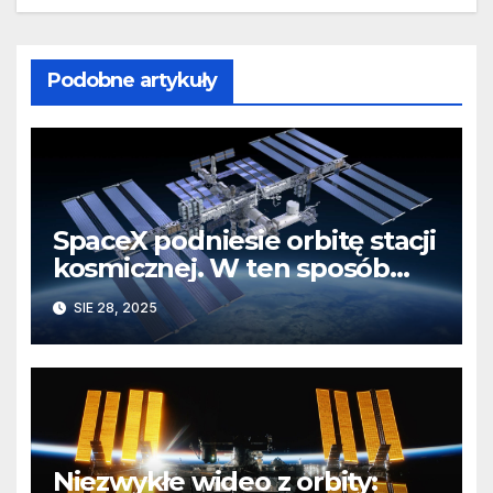
Podobne artykuły
SpaceX podniesie orbitę stacji
kosmicznej. W ten sposób
przetestuje system, który
SIE 28, 2025
zakończy projekt ISS
Niezwykłe wideo z orbity: