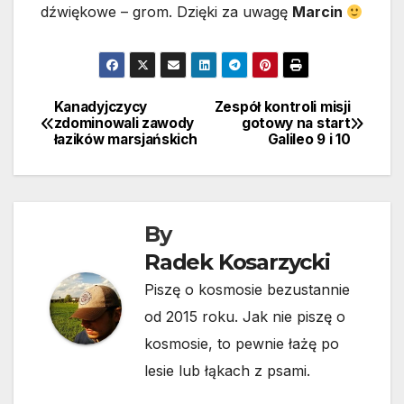
dźwiękowe – grom. Dzięki za uwagę
Marcin
Kanadyjczycy
Zespół kontroli misji
Nawigacja
zdominowali zawody
gotowy na start
łazików marsjańskich
Galileo 9 i 10
wpisu
By
Radek Kosarzycki
Piszę o kosmosie bezustannie
od 2015 roku. Jak nie piszę o
kosmosie, to pewnie łażę po
lesie lub łąkach z psami.